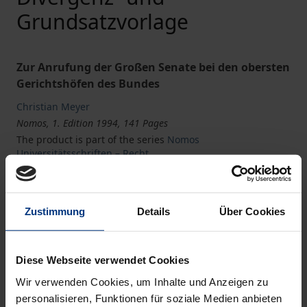
Grundsatzvorlage
Zur Anrufung der Großen Senate bei den obersten
Gerichtshöfen des Bundes
Christian Meyer
Nomos, 1. Edition 1994, 141 Pages
The product is part of the series
Nomos
Universitätsschriften – Recht
Book
€34.00
Zustimmung
Details
Über Cookies
ISBN 978-3-7890-3456-5
Not available
Diese Webseite verwendet Cookies
Wir verwenden Cookies, um Inhalte und Anzeigen zu
personalisieren, Funktionen für soziale Medien anbieten
Add to Cart