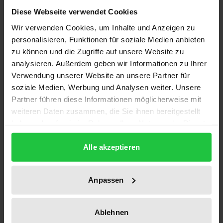
2001 war das europäische Jahr der Sprachen. Dies
Diese Webseite verwendet Cookies
war ein guter Anlass, intensiv über die Frage der
Wir verwenden Cookies, um Inhalte und Anzeigen zu
Mehrsprachigkeit nachzudenken, Bilanz zu ziehen
personalisieren, Funktionen für soziale Medien anbieten
und Perspektiven zu öffnen. Experten aus dem In-
zu können und die Zugriffe auf unsere Website zu
und Ausland versuchen auf die sprachpolitischen
analysieren. Außerdem geben wir Informationen zu Ihrer
Fragen eine Antwort zu geben, Modelle für Europa
Verwendung unserer Website an unsere Partner für
zu entwickeln und Möglichkeiten für den Erhalt der
soziale Medien, Werbung und Analysen weiter. Unsere
Partner führen diese Informationen möglicherweise mit
Vielsprachigkeit aufzuzeigen.
weiteren Daten zusammen, die Sie ihnen bereitgestellt
Inwieweit die auswärtige Kulturpolitik zum Erhalt
haben oder die sie im Rahmen Ihrer Nutzung der Dienste
der Mehrsprachigkeit beitragen kann, ist eine
gesammelt haben.
weitere Frage, die im Hinblick auf politische
Alle akzeptieren
Konzepte und politische Praxis überprüft wird.
Insgesamt hat der Fremdsprachenunterricht – auch
Anpassen
dank EU-initiierter (und EU-finanzierter)
Programme, allen voran Lingua und Erasmus –
zugenommen.
Ablehnen