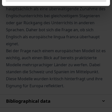
Diese pauschale Zunahme entpuppt sich jedoch
hauptsächlich als eine überwältigende Zunahme des
Englischunterrichts bei gleichzeitigem Stagnieren
oder gar Rückgang des Unterrichts in anderen
Sprachen. Daher bot sich die Frage an, ob sich
Englisch als europäische lingua franca überhaupt
eignet.
Bei der Frage nach einem europäischen Modell ist es
wichtig, auch einen Blick auf bereits praktizierte
Modelle mehrsprachiger Länder zu werfen. Dabei
standen die Schweiz und Spanien im Mittelpunkt.
Diese Modelle wurden kritisch hinterfragt und ihre
Eignung für Europa reflektiert.
Bibliographical data