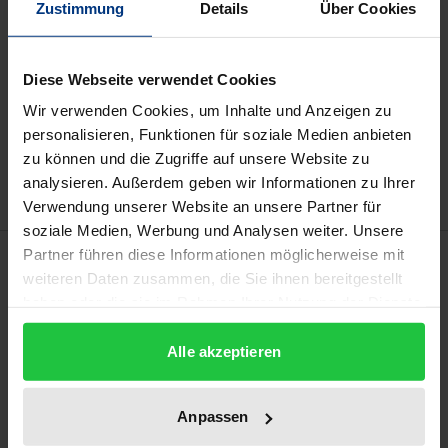
Zustimmung
Details
Über Cookies
Prices include VAT. Depending on the delivery address, VAT
may vary at checkout.
Diese Webseite verwendet Cookies
Add to Cart
Wir verwenden Cookies, um Inhalte und Anzeigen zu
Add to Wish List
personalisieren, Funktionen für soziale Medien anbieten
Delivery cost notice
zu können und die Zugriffe auf unsere Website zu
analysieren. Außerdem geben wir Informationen zu Ihrer
Verwendung unserer Website an unsere Partner für
soziale Medien, Werbung und Analysen weiter. Unsere
Description
Partner führen diese Informationen möglicherweise mit
weiteren Daten zusammen, die Sie ihnen bereitgestellt
haben oder die sie im Rahmen Ihrer Nutzung der Dienste
In order to understand the ambivalent relationship
gesammelt haben.
between the US and the UN better, it is necessary to
Alle akzeptieren
examine the role of the US Permanent
Representative to the UN in New York. This
Anpassen
dissertation shows that the role of the US