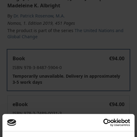
Madeleine K. Albright
By
Dr. Patrick Rosenow
,
M.A.
Nomos, 1. Edition 2019, 451 Pages
The product is part of the series
The United Nations and
Global Change
Die Ständigen Vertreter der USA bei den Vereinten Nat
Book
€94.00
ISBN 978-3-8487-5904-0
Temporarily unavailable. Delivery in approximately
3-5 work days
Die Ständigen Vertreter der USA bei den Vereinten Nat
eBook
€94.00
ISBN 978-3-7489-0031-3
Available