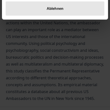
Ambassador to the UN is highly relevant. Depending
Ablehnen
on his or her personality, thinking, conduct in
foreign policy decision-making processes and
actions within the United Nations, the ambassador
can play an important role as a mediator between
US interests and those of the international
community. Using political psychology and
psychobiography, social constructivism and ideas,
bureaucratic politics and decision-making processes
as well as multilateralism and multilateral diplomacy,
this study classifies the Permanent Representative
according to different theoretical approaches,
concepts and assumptions. Its empirical material
constitutes a database about all previous US
Ambassadors to the UN in New York since 1945.