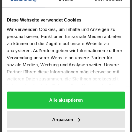
Delivery cost notice
Diese Webseite verwendet Cookies
Wir verwenden Cookies, um Inhalte und Anzeigen zu
Description
personalisieren, Funktionen für soziale Medien anbieten
zu können und die Zugriffe auf unsere Website zu
analysieren. Außerdem geben wir Informationen zu Ihrer
Säkularisierung, Massenkultur,
Verwendung unserer Website an unsere Partner für
Weltuntergangsstimmung, Ichlosigkeit – die Wende
soziale Medien, Werbung und Analysen weiter. Unsere
vom 19. zum 20. Jahrhundert prägt wie keine Epoche
Partner führen diese Informationen möglicherweise mit
zuvor das Selbstverständnis des modernen
weiteren Daten zusammen, die Sie ihnen bereitgestellt
Menschen. Heinrich Manns frühes Meisterwerk Die
haben oder die sie im Rahmen Ihrer Nutzung der Dienste
gesammelt haben.
Göttinnen porträtiert eindrucksvoll diesen Zeitgeist
Alle akzeptieren
am Beispiel einer außergewöhnlichen Frau. In ihrer
dreifachen Verwandlung wird die Herzogin von Assy
stets durch jene Urkräfte voran getrieben, die in der
Anpassen
unsicheren Zeit die Oberhand gewinnen: Eros und