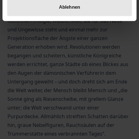
Thanatos. Die vorliegende Arbeit untersucht den
Ablehnen
Symbolcharakter von Weiblichkeit innerhalb der
Göttinnen-Trilogie, Weiblichkeit, die für das Neue
und Ungewisse steht und einmal mehr zur
Projektionsfläche der Ängste einer ganzen
Generation erhoben wird. Revolutionen werden
begangen und scheitern, künstliche Königreiche
werden errichtet, ganze Städte ob eines Blickes aus
den Augen der dämonischen Verführerin dem
Untergang geweiht – und doch dreht sich am Ende
die Welt weiter, der Mensch bleibt Mensch und „die
Sonne ging als Riesenscheibe, mit grellem Glanze
unter; die Welt verschwand unter einer
Purpurdecke. Allmählich streiften Schatten darüber
hin, graue Nebelfiguren, Rauchsäulen auf der
Trümmerstätte eines verbrannten Tages“.