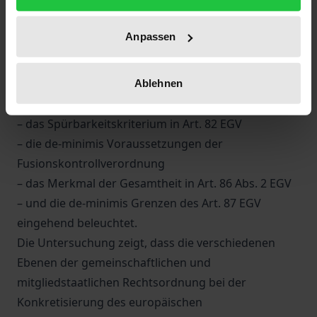
Gemeinschaftsrechts einerseits und der
Einzelfallgerechtigkeit andererseits zu schaffen. Vor
Anpassen
diesem Hintergrund werden u.a.
– das Spürbarkeitskriterium in Art. 81 Abs. 1 EGV
– die rule of reason in Art. 81 Abs. 1 EGV
Ablehnen
– das Konzernprivileg in Art. 81 Abs. 1 EGV
– das Spürbarkeitskriterium in Art. 82 EGV
– die de-minimis Voraussetzungen der
Fusionskontrollverordnung
– das Merkmal der Gesamtheit in Art. 86 Abs. 2 EGV
– und die de-minimis Grenzen des Art. 87 EGV
eingehend beleuchtet.
Die Untersuchung zeigt, dass die verschiedenen
Ebenen der gemeinschaftlichen und
mitgliedstaatlichen Rechtsordnung bei der
Konkretisierung des europäischen