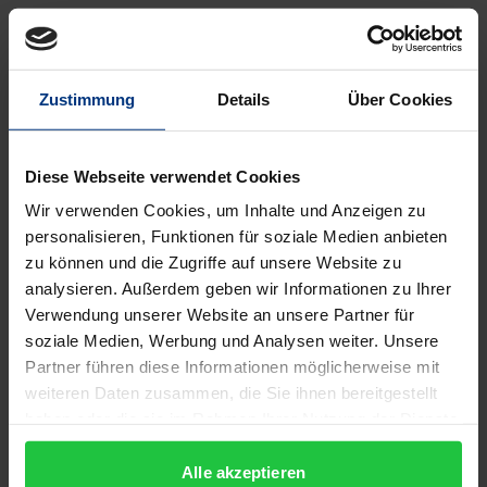
Die Untersuchung geht der Frage nach, welche
Bedeutung dem Phänomen der ungeschriebenen
Tatbestandsmerkmale im europäischen
Zustimmung
Details
Über Cookies
Gemeinschaftsrecht zukommt. Hierbei dient das
europäische Wettbewerbsrecht (Art. 81-89 EG-
Diese Webseite verwendet Cookies
Vertrag und die europäische
Wir verwenden Cookies, um Inhalte und Anzeigen zu
Fusionskontrollverordnung) als Referenzgebiet. Es
personalisieren, Funktionen für soziale Medien anbieten
wird aufgezeigt, dass die ungeschriebenen
zu können und die Zugriffe auf unsere Website zu
Tatbestandsmerkmale des europäischen
analysieren. Außerdem geben wir Informationen zu Ihrer
Wettbewerbsrechts einen wichtigen Beitrag dazu
Verwendung unserer Website an unsere Partner für
leisten, einen Ausgleich zwischen den
soziale Medien, Werbung und Analysen weiter. Unsere
Partner führen diese Informationen möglicherweise mit
Konstitutionsprinzipien des Gemeinschaftsrechts,
weiteren Daten zusammen, die Sie ihnen bereitgestellt
wie etwa dem Subsidiaritätsprinzip, dem Prinzip der
haben oder die sie im Rahmen Ihrer Nutzung der Dienste
begrenzten Einzelermächtigung und dem Prinzip
gesammelt haben.
der einheitlichen Anwendung des
Alle akzeptieren