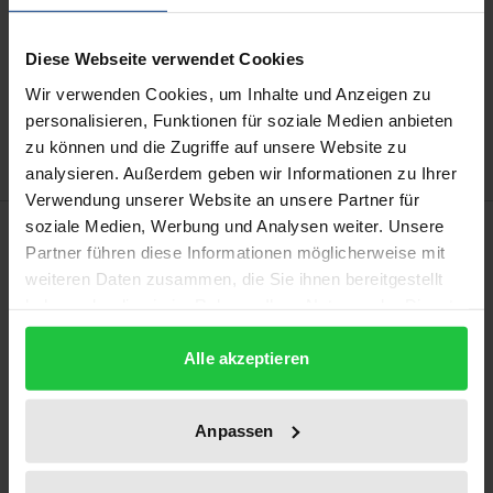
Add to Cart
Diese Webseite verwendet Cookies
Add to Wish List
Wir verwenden Cookies, um Inhalte und Anzeigen zu
Delivery cost notice
personalisieren, Funktionen für soziale Medien anbieten
zu können und die Zugriffe auf unsere Website zu
analysieren. Außerdem geben wir Informationen zu Ihrer
Verwendung unserer Website an unsere Partner für
soziale Medien, Werbung und Analysen weiter. Unsere
Description
Partner führen diese Informationen möglicherweise mit
weiteren Daten zusammen, die Sie ihnen bereitgestellt
The book analyses the significance of the United
haben oder die sie im Rahmen Ihrer Nutzung der Dienste
Nations Organisation and its Charter within the law
gesammelt haben.
of international organisations. It examines the legal
Alle akzeptieren
position of the United Nations in relation to other
international organisations and shows whether and
Anpassen
to what extent the other international organisations
are bound by United Nations law. To this end, the