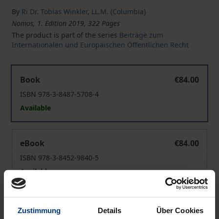
By
Ri Dr. Tobias Winkler
,
LL.M. (Columbia)
Nomos, 1. Edition 2019, 322 Pages
The product is part of the series
Beiträge zum
Internationalen und Europäischen Öffentlichen Recht
Die Vereinten Nationen im Gefüge der internationalen 
Book
€84.00
ISBN 978-3-8487-5708-4
Available
Die Vereinten Nationen im Gefüge der internationalen 
eBook
€84.00
ISBN 978-3-8452-9840-5
Available
Prices include VAT. Depending on the delivery address, VAT
Zustimmung
Details
Über Cookies
may vary at checkout.