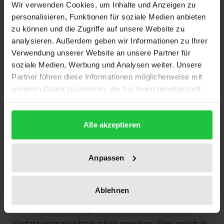
Wir verwenden Cookies, um Inhalte und Anzeigen zu
bildet ein zentrales Thema der
personalisieren, Funktionen für soziale Medien anbieten
Rechtstaatsentwicklung im gesamten
zu können und die Zugriffe auf unsere Website zu
lateinamerikanischen Raum. In jüngerer Zeit haben
analysieren. Außerdem geben wir Informationen zu Ihrer
Verwendung unserer Website an unsere Partner für
eine Reihe Staaten Lateinamerikas im Rahmen von
soziale Medien, Werbung und Analysen weiter. Unsere
Verfassungsänderungen und
Partner führen diese Informationen möglicherweise mit
Verfassungsneuschöpfungen eigenständige
weiteren Daten zusammen, die Sie ihnen bereitgestellt
Verfassungsgerichte nach kontinental-
haben oder die sie im Rahmen Ihrer Nutzung der Dienste
europäischem Vorbild eingerichtet. In anderen
gesammelt haben.
Ländern üben Verfassungssenate oder die
Alle akzeptieren
ordentlichen Gerichte (insbesondere die Obersten
Gerichtshöfe) die materielle
Anpassen
Verfassungsgerichtsbarkeit aus. In erster Linie
haben die Überwindung totalitärer Herrschaft und
Ablehnen
der Übergang oder die Rückkehr zur Demokratie
Anstoß zur Stärkung der
Verfassungsgerichtsbarkeit gegeben. Dies geschah