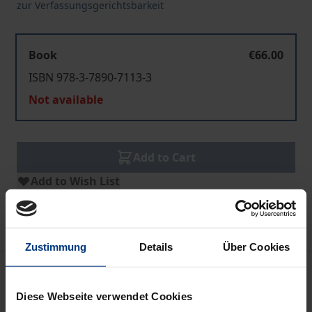
zur Verfassungsgerichtsbarkeit
Book
€66.00
ISBN 978-3-7890-7113-3
Not available
Add to Cart
Add to Wish List
Delivery cost notice
Zustimmung
Details
Über Cookies
Description
Diese Webseite verwendet Cookies
Die Entwicklung der Verfassungsgerichtsbarkeit