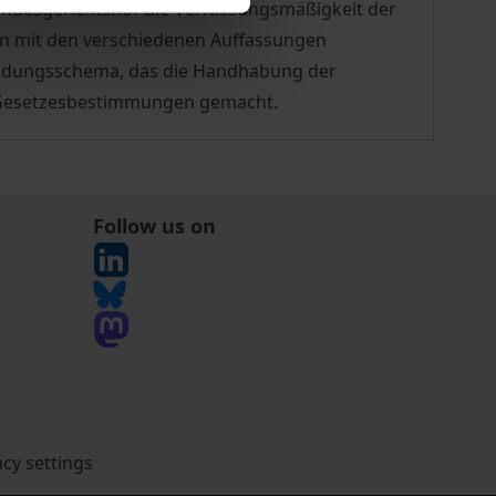
 Bundesgerichtshof die Verfassungsmäßigkeit der
gen mit den verschiedenen Auffassungen
endungsschema, das die Handhabung der
en Gesetzesbestimmungen gemacht.
Follow us on
acy settings