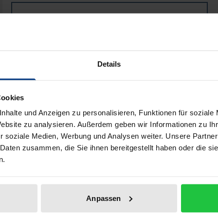
Book
€51.00
ISBN 978-3-7890-6110-3
Not available
Details
Add to Cart
Add to Wish List
Cookies
Delivery cost notice
nhalte und Anzeigen zu personalisieren, Funktionen für soziale
Website zu analysieren. Außerdem geben wir Informationen zu I
r soziale Medien, Werbung und Analysen weiter. Unsere Partner
 Daten zusammen, die Sie ihnen bereitgestellt haben oder die s
Bibliographical data
n.
 Rauschgifthandels und anderer Erscheinungsformen der Or
Anpassen
e (§ 43a StGB) eingeführt. Danach kann der Täter zur Zah