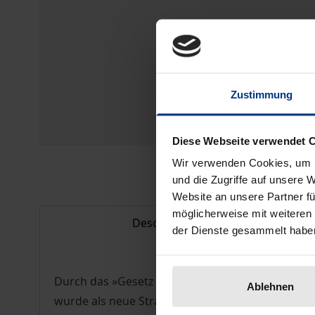
Zustimmung
Diese Webseite verwendet 
Wir verwenden Cookies, um I
und die Zugriffe auf unsere 
Website an unsere Partner fü
möglicherweise mit weiteren
Description
der Dienste gesammelt habe
Durch das »Gesetz zur Bekämpfung des illegalen
Ablehnen
wurde als neue Strafsanktion die Vermögensstraf