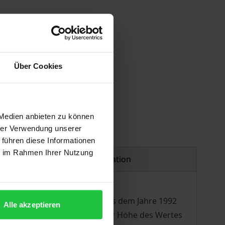
Über Cookies
 Medien anbieten zu können
hrer Verwendung unserer
 führen diese Informationen
ie im Rahmen Ihrer Nutzung
Product safety information
ganisierten Kriminalität« aus dem Jahre 1992
Alle akzeptieren
lung eines Geldbetrages bis zur Höhe des Wertes