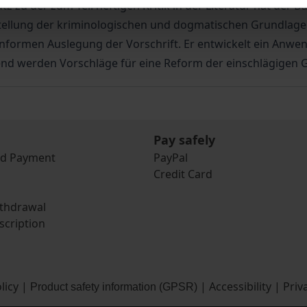
z zu der zum Teil heftigen Kritik in der Literatur hat der
arstellung der kriminologischen und dogmatischen Grundla
nformen Auslegung der Vorschrift. Er entwickelt ein Anw
ließend werden Vorschläge für eine Reform der einschlägig
Pay safely
nd Payment
PayPal
Credit Card
ithdrawal
scription
licy
|
|
Accessibility
|
Priv
Product safety information (GPSR)