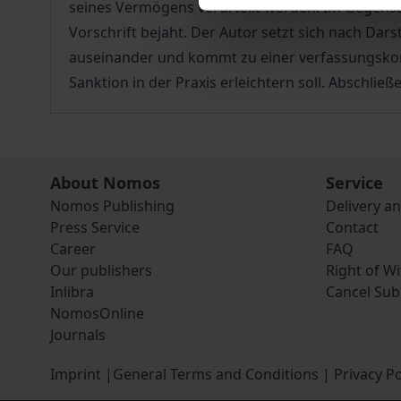
seines Vermögens verurteilt werden. Im Gegensat
Vorschrift bejaht. Der Autor setzt sich nach D
auseinander und kommt zu einer verfassungsko
Sanktion in der Praxis erleichtern soll. Absch
About Nomos
Service
Nomos Publishing
Delivery a
Press Service
Contact
Career
FAQ
Our publishers
Right of W
Inlibra
Cancel Sub
NomosOnline
Journals
Imprint
|
General Terms and Conditions
|
Privacy Po