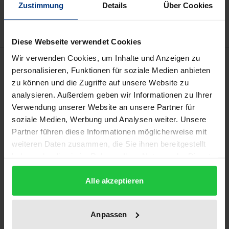
Zustimmung
Details
Über Cookies
Delivery cost notice
Diese Webseite verwendet Cookies
Wir verwenden Cookies, um Inhalte und Anzeigen zu
Description
personalisieren, Funktionen für soziale Medien anbieten
zu können und die Zugriffe auf unsere Website zu
Der EG-Wettbewerbsschutz im elektronischen
analysieren. Außerdem geben wir Informationen zu Ihrer
Kommunikationssektor setzt bei den
Verwendung unserer Website an unsere Partner für
Vorleistungszugängen an. Eingehend wird das
soziale Medien, Werbung und Analysen weiter. Unsere
Partner führen diese Informationen möglicherweise mit
Missbrauchsverbot in Artikel 82 EG-Vertrag auf
weiteren Daten zusammen, die Sie ihnen bereitgestellt
Vorleistungen angewendet, die Netzbetreiber im
haben oder die sie im Rahmen Ihrer Nutzung der Dienste
Verhältnis untereinander beziehen. Das Werk
gesammelt haben.
analysiert anhand von repräsentativen
Alle akzeptieren
Vorleistungszugängen abwägungserhebliche
Kriterien für die am Wettbewerbsschutz orientierte
Anpassen
Gesamtwürdigung einer Zugangsverweigerung.