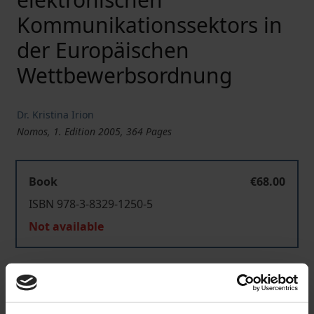
Kommunikationssektors in
der Europäischen
Wettbewerbsordnung
Dr. Kristina Irion
Nomos, 1. Edition 2005, 364 Pages
Book
€68.00
ISBN 978-3-8329-1250-5
Not available
Add to Cart
Add to Wish List