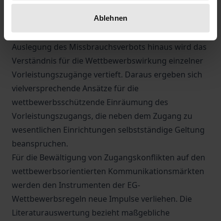
Im Ergebnis variiert die Tatbestandsmäßigkeit einer
Ablehnen
Drittzulassungsverweigerung bezogen auf die
konkrete Vorleistung. Über die branchenspezifische
Auslegung des Missbrauchsverbots hinaus wird das
Verständnis für die Wettbewerbswirkung einzelner
Vorleistungszugänge vertieft. Daraus ergeben sich
vielversprechende Ansätze für die
wettbewerbsschützende Einräumung des
Vorleistungszugangs, die neben dem Zugang zu
wesentlichen Einrichtungen selbstständige Geltung
beanspruchen.
Für die Bewältigung von Zugangskonflikten auf den
wettbewerbsorientierten Kommunikationsmärkten
werden den Instrumenten der EG-
Wettbewerbsregeln neue Impulse verliehen. Die
Literaturauswertung bezieht maßgebliche