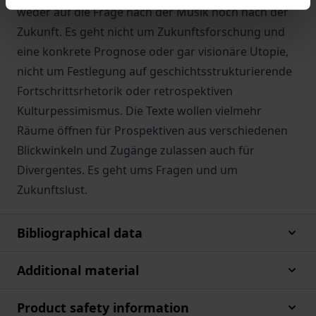
weder auf die Frage nach der Musik noch nach der
Zukunft. Es geht nicht um Zukunftsforschung und
eine konkrete Prognose oder gar visionäre Utopie,
nicht um Festlegung auf geschichtsstrukturierende
Fortschrittsrhetorik oder retrospektiven
Kulturpessimismus. Die Texte wollen vielmehr
Räume öffnen für Prospektiven aus verschiedenen
Blickwinkeln und Zugänge zulassen auch für
Divergentes. Es geht ums Fragen und um
Zukunftslust.
Bibliographical data
Additional material
Product safety information