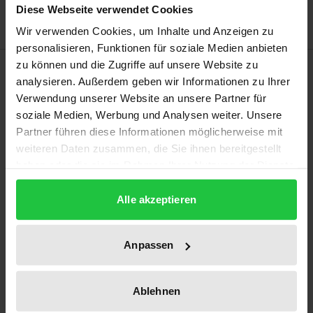
Diese Webseite verwendet Cookies
Wir verwenden Cookies, um Inhalte und Anzeigen zu
personalisieren, Funktionen für soziale Medien anbieten
zu können und die Zugriffe auf unsere Website zu
Description
analysieren. Außerdem geben wir Informationen zu Ihrer
Verwendung unserer Website an unsere Partner für
Der Schweizer Schriftsteller Peter Bichsel warnte in
soziale Medien, Werbung und Analysen weiter. Unsere
seinen Frankfurter Poetikvorlesungen von 1982 vor
Partner führen diese Informationen möglicherweise mit
Wörtern, die man nicht in die Mehrzahl setzen kann.
weiteren Daten zusammen, die Sie ihnen bereitgestellt
haben oder die sie im Rahmen Ihrer Nutzung der Dienste
Denn Wörter, 'die man nicht in die Mehrzahl setzen
gesammelt haben.
kann, sind besonders pathetische Wörter'. Und die
Alle akzeptieren
Angst vor dem Pathos 'wird wohl am ehesten die
Angst vor der Falschmünzerei mit großen Worten
Anpassen
sein'. Dieser Titel enthält gleich zwei große Worte:
die Zukunft und die Musik. Vorsicht ist geboten.
Abmilderung vom allzugroßen Pathos freilich
Ablehnen
erfährt der Band, indem er keine Antworten sucht,