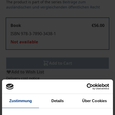
The product is part of the series
Beiträge zum
ausländischen und vergleichenden öffentlichen Recht
Book
€56.00
ISBN 978-3-7890-3438-1
Not available
Add to Cart
Add to Wish List
Delivery cost notice
Zustimmung
Details
Über Cookies
Description