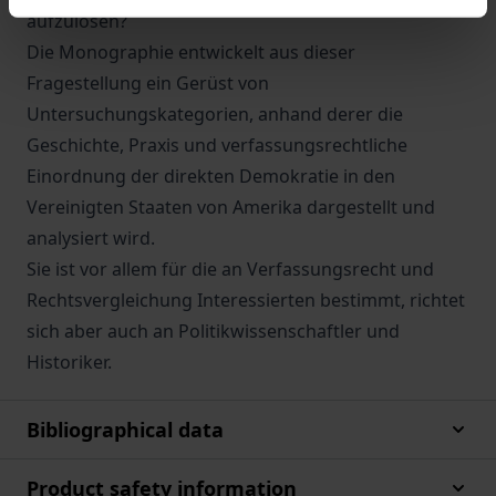
aufzulösen?
Die Monographie entwickelt aus dieser
Fragestellung ein Gerüst von
Untersuchungskategorien, anhand derer die
Geschichte, Praxis und verfassungsrechtliche
Einordnung der direkten Demokratie in den
Vereinigten Staaten von Amerika dargestellt und
analysiert wird.
Sie ist vor allem für die an Verfassungsrecht und
Rechtsvergleichung Interessierten bestimmt, richtet
sich aber auch an Politikwissenschaftler und
Historiker.
Bibliographical data
Product safety information