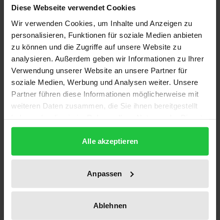
Diese Webseite verwendet Cookies
Sind direktdemokratische Elemente – in Form von
Wahlen und Abstimmungen – mit einer
Wir verwenden Cookies, um Inhalte und Anzeigen zu
personalisieren, Funktionen für soziale Medien anbieten
repräsentativdemokratischen Verfassungsordnung
zu können und die Zugriffe auf unsere Website zu
vereinbar? Hierüber herrscht seit dem Untergang
analysieren. Außerdem geben wir Informationen zu Ihrer
der Weimarer Republik in Deutschland Streit; die
Verwendung unserer Website an unsere Partner für
friedliche Auflösung der DDR und des Ostblocks hat
soziale Medien, Werbung und Analysen weiter. Unsere
ihm neue Nahrung gegeben. Mangels Erfahrung
Partner führen diese Informationen möglicherweise mit
sind in dieser Debatte vor allem die
weiteren Daten zusammen, die Sie ihnen bereitgestellt
haben oder die sie im Rahmen Ihrer Nutzung der Dienste
verfassungspolitischen Fragen unklar: Wie wirken
gesammelt haben.
Volksabstimmungen? Welche Rückwirkungen
Alle akzeptieren
entfalten sie auf die repräsentativdemokratische
Ordnung, in die sie eingebettet sind? Wie ist das
Spannungsverhältnis zwischen der Allmacht des
Anpassen
Souveräns einerseits und den Prinzipien von
Grundrechtsschutz, Gewaltenteilung und
Ablehnen
Rechtsstaatlichkeit andererseits konkret