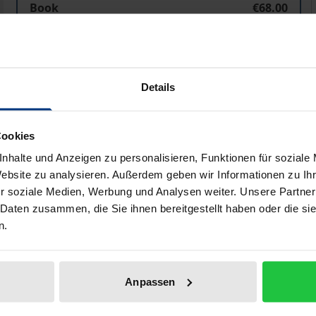
Book
€68.00
ISBN 978-3-8487-7738-9
Available
Details
Prices include VAT. Depending on the delivery address, VAT may
Add to Cart
Add to Wish List
Cookies
nhalte und Anzeigen zu personalisieren, Funktionen für soziale
Delivery cost notice
Website zu analysieren. Außerdem geben wir Informationen zu I
r soziale Medien, Werbung und Analysen weiter. Unsere Partner
 Daten zusammen, die Sie ihnen bereitgestellt haben oder die s
n.
ata
Reviews
Additional materi
Anpassen
ional Court from 1989 to 2001, contributed to the law in a 
service system and the relationship between the state and the