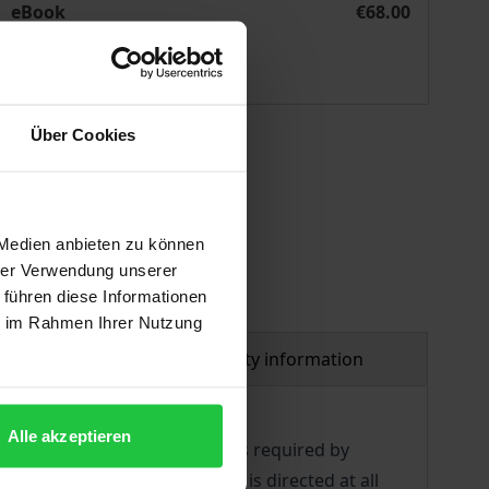
eBook
€68.00
ISBN 978-3-7489-2134-9
Available
Über Cookies
 vary at checkout.
 Medien anbieten zu können
hrer Verwendung unserer
 führen diese Informationen
ie im Rahmen Ihrer Nutzung
al
Product safety information
Alle akzeptieren
dedicated and committed way as required by
 church in Germany. This book is directed at all