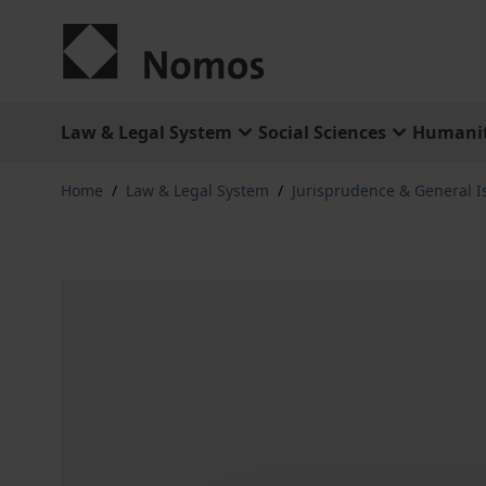
Skip to Content
Law & Legal System
Social Sciences
Humanit
Home
/
Law & Legal System
/
Jurisprudence & General I