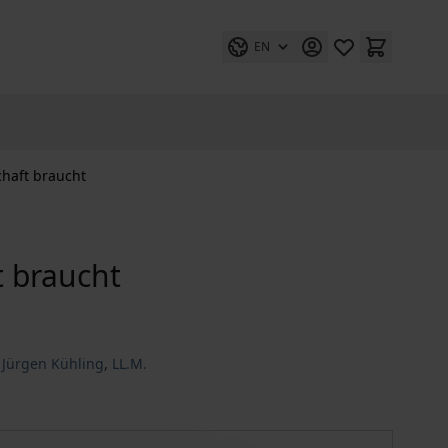
EN
chaft braucht
t braucht
. Jürgen Kühling
,
LL.M.
in Recht, das die Gesellschaft braucht