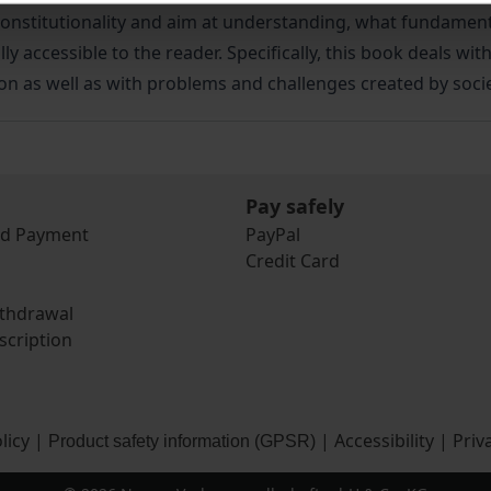
onstitutionality and aim at understanding, what fundamenta
accessible to the reader. Specifically, this book deals with i
on as well as with problems and challenges created by socie
Pay safely
nd Payment
PayPal
Credit Card
ithdrawal
scription
licy
|
|
Accessibility
|
Priv
Product safety information (GPSR)