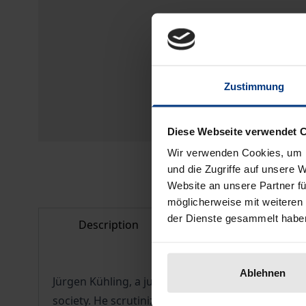
Zustimmung
Diese Webseite verwendet 
Wir verwenden Cookies, um I
und die Zugriffe auf unsere 
Website an unsere Partner fü
möglicherweise mit weiteren
der Dienste gesammelt habe
Description
Bibliographical d
Ablehnen
Jürgen Kühling, a judge of the Federal Constitut
society. He scrutinized legal training, the civil 