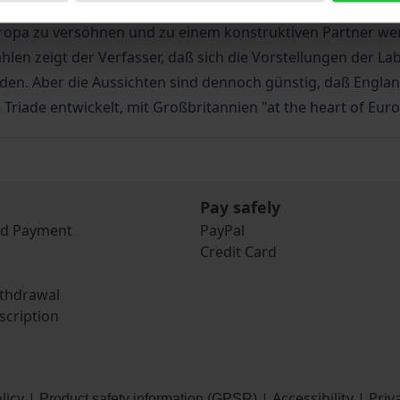
r Probleme, die in den Besonderheiten englischer Kultur li
ropa zu versöhnen und zu einem konstruktiven Partner wer
n zeigt der Verfasser, daß sich die Vorstellungen der La
den. Aber die Aussichten sind dennoch günstig, daß Engla
riade entwickelt, mit Großbritannien "at the heart of Euro
Pay safely
nd Payment
PayPal
Credit Card
ithdrawal
scription
licy
|
|
Accessibility
|
Priv
Product safety information (GPSR)