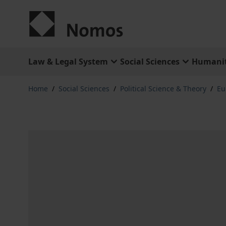
Skip to Content
Law & Legal System
Social Sciences
Humanit
Home
/
Social Sciences
/
Political Science & Theory
/
Eu