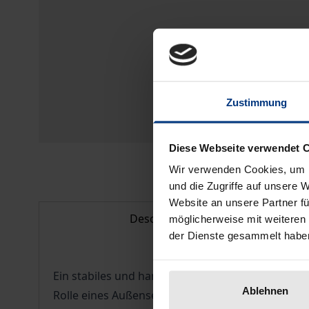
Zustimmung
Diese Webseite verwendet 
Wir verwenden Cookies, um I
und die Zugriffe auf unsere 
Website an unsere Partner fü
Description
möglicherweise mit weiteren
der Dienste gesammelt habe
Ein stabiles und handlungsfähiges Europa ohne E
Ablehnen
Rolle eines Außenseiters und Verhinderers zu.