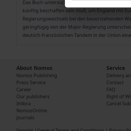
Das Buch untersucht die tieferen Ursachen diese
künftig beschaffen sein muß, um England mit Eu
Regierungswechsels bei den bevorstehenden Wahle
geringfügig von der Major-Regierung unterschei
deutsch-französischen Tandem in der Union eine T
About Nomos
Service
Nomos Publishing
Delivery a
Press Service
Contact
Career
FAQ
Our publishers
Right of W
Inlibra
Cancel Sub
NomosOnline
Journals
Imprint
|
General Terms and Conditions
|
Privacy Po