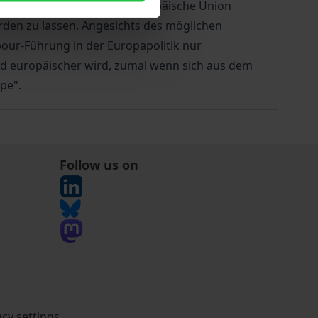
egen, und fragt, wie eine Europäische Union
den zu lassen. Angesichts des möglichen
bour-Führung in der Europapolitik nur
nd europäischer wird, zumal wenn sich aus dem
pe".
Follow us on
acy settings