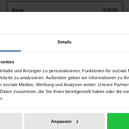
Book
€19.50
ISBN 978-3-7890-4671-1
Not available
Details
Add to Cart
Add to Wish List
Cookies
Delivery cost notice
nhalte und Anzeigen zu personalisieren, Funktionen für soziale
Website zu analysieren. Außerdem geben wir Informationen zu I
r soziale Medien, Werbung und Analysen weiter. Unsere Partner
Bibliographical data
 Daten zusammen, die Sie ihnen bereitgestellt haben oder die s
n.
ngland ist nicht möglich. In den Diskussionen um die Refor
Anpassen