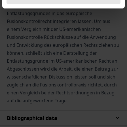
erörtert, welche der Effekte sich im Rahmen eines
Entlastungsgrundes in das europäische
Fusionskontrollrecht integrieren lassen. Um aus
einem Vergleich mit der US-amerikanischen
Fusionskontrolle Rückschlüsse auf die Anwendung
und Entwicklung des europäischen Rechts ziehen zu
können, schließt sich eine Darstellung der
Entlastungsgründe im US-amerikanischen Recht an.
Abgeschlossen wird die Arbeit, die einen Beitrag zur
wissenschaftlichen Diskussion leisten soll und sich
zugleich an die Fusionskontrollpraxis richtet, durch
einen Vergleich beider Rechtsordnungen in Bezug
auf die aufgeworfene Frage.
Bibliographical data