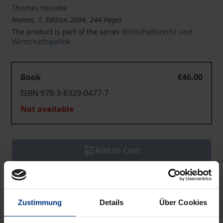
Thomas Heineke
Nomos, 1. Edition 2004, 244 Pages
The product is part of the series
Wirtschaftsrecht und
Wirtschaftspolitik
Book
€46.00
ISBN 978-3-8329-0477-7
Not available
Add to Cart
Add to Wish List
Delivery cost notice
Zustimmung
Details
Über Cookies