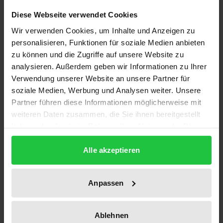
Description
Diese Webseite verwendet Cookies
Wir verwenden Cookies, um Inhalte und Anzeigen zu
Das europäische Recht begegnet den
personalisieren, Funktionen für soziale Medien anbieten
wettbewerblichen Gefahren von Fusionen mit einer
zu können und die Zugriffe auf unsere Website zu
Strukturkontrolle der betroffenen Märkte. Dabei
analysieren. Außerdem geben wir Informationen zu Ihrer
stellt sich die in der Arbeit behandelte Frage, ob ein
Verwendung unserer Website an unsere Partner für
soziale Medien, Werbung und Analysen weiter. Unsere
an sich zu untersagender Zusammenschluss nicht
Partner führen diese Informationen möglicherweise mit
doch freigestellt werden kann, weil sich bestimmte
weiteren Daten zusammen, die Sie ihnen bereitgestellt
Wirkungen des Zusammenschlusses entlastend
haben oder die sie im Rahmen Ihrer Nutzung der Dienste
auswirken.
gesammelt haben.
Ausgangspunkt der Erörterungen ist die Frage,
Alle akzeptieren
welche Wirkungen eine Fusion überhaupt erzielen
kann. Dabei wird unterschieden zwischen
Anpassen
wettbewerblichen, einzelwirtschaftlichen und
gesamtwirtschaftlichen Auswirkungen. Aufbauend
Ablehnen
auf die herausgearbeiteten Ergebnisse wird