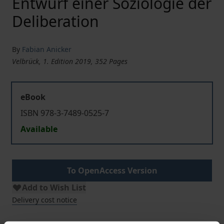
Entwurf einer Soziologie der
Deliberation
By
Fabian Anicker
Velbrück, 1. Edition 2019, 352 Pages
eBook
ISBN 978-3-7489-0525-7
Available
To OpenAccess Version
Add to Wish List
Delivery cost notice