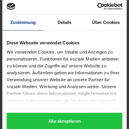
Description
Zustimmung
Details
Über Cookies
Derzeit existiert kein soziologischer Begriff
kommunikativer Vernunft, der für Aufgaben
Diese Webseite verwendet Cookies
empirischer Forschung geeignet wäre. Die
Wir verwenden Cookies, um Inhalte und Anzeigen zu
vorliegende Soziologie der Deliberation füllt diese
personalisieren, Funktionen für soziale Medien anbieten
Leerstelle, indem sie die Wirklichkeit des
zu können und die Zugriffe auf unsere Website zu
analysieren. Außerdem geben wir Informationen zu Ihrer
kommunikativen Handelns ernst nimmt: Sie leugnet
Verwendung unserer Website an unsere Partner für
weder die inhärente Rationalität des Austauschs von
soziale Medien, Werbung und Analysen weiter. Unsere
Gründen noch verschließt sie sich der Einsicht, dass,
Partner führen diese Informationen möglicherweise mit
wer Argumente säht, nur allzu oft Streit ernten wird.
weiteren Daten zusammen, die Sie ihnen bereitgestellt
In enger Verzahnung von empirischer
haben oder die sie im Rahmen Ihrer Nutzung der Dienste
Problemstellung, Theoriekritik sowie
gesammelt haben.
theoriekonstruktiver Arbeit im Anschluss an Jürgen
Alle akzeptieren