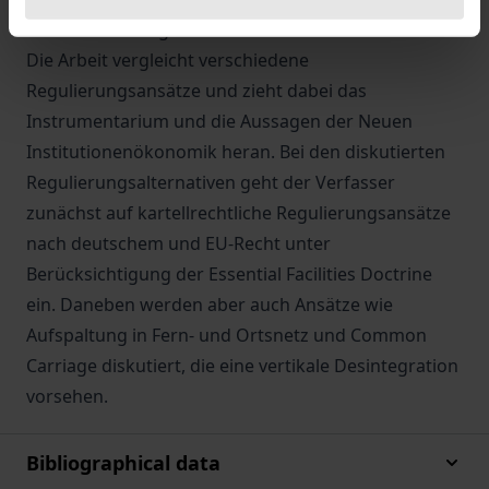
deutsche Recht gefunden.
Die Arbeit vergleicht verschiedene
Regulierungsansätze und zieht dabei das
Instrumentarium und die Aussagen der Neuen
Institutionenökonomik heran. Bei den diskutierten
Regulierungsalternativen geht der Verfasser
zunächst auf kartellrechtliche Regulierungsansätze
nach deutschem und EU-Recht unter
Berücksichtigung der Essential Facilities Doctrine
ein. Daneben werden aber auch Ansätze wie
Aufspaltung in Fern- und Ortsnetz und Common
Carriage diskutiert, die eine vertikale Desintegration
vorsehen.
Bibliographical data