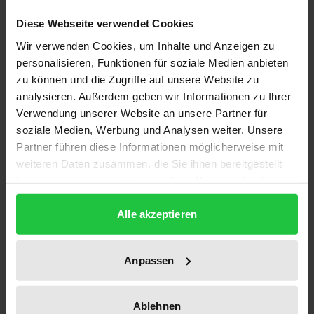
Diese Webseite verwendet Cookies
Märkte mit netzgebundener Leistungserbringung
Wir verwenden Cookies, um Inhalte und Anzeigen zu
(wie Telekommunikations- oder Energienetze) sind
personalisieren, Funktionen für soziale Medien anbieten
heute von zentraler Bedeutung. Im Rahmen der
zu können und die Zugriffe auf unsere Website zu
Privatisierungs- und Deregulierungsdiskussion
analysieren. Außerdem geben wir Informationen zu Ihrer
Verwendung unserer Website an unsere Partner für
spielt der Wettbewerb eine herausragende Rolle.
soziale Medien, Werbung und Analysen weiter. Unsere
Dabei stellt sich vor allem die Frage, wie die in diesen
Partner führen diese Informationen möglicherweise mit
Bereichen bestehenden alten – oft staatlichen –
weiteren Daten zusammen, die Sie ihnen bereitgestellt
Netzmonopole überwunden werden können. Unter
haben oder die sie im Rahmen Ihrer Nutzung der Dienste
den diskutierten Lösungsansätzen wird der
gesammelt haben.
kartellrechtlichen Mißbrauchsaufsicht heute
Alle akzeptieren
besondere Bedeutung zugemessen. So hat die aus
dem amerikanischen Recht stammende Essential
Anpassen
Facilities Doctrine, die den Zugang Dritter zu
Einrichtungen im Eigentum eines anderen
Ablehnen
behandelt, mit der 6. GWB-Novelle Eingang in das