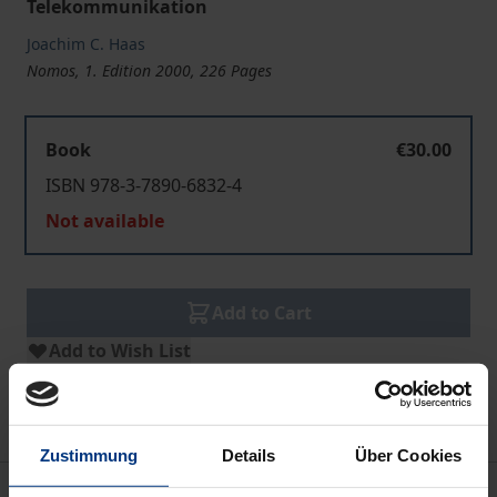
Telekommunikation
Joachim C. Haas
Nomos, 1. Edition 2000, 226 Pages
Book
€30.00
ISBN 978-3-7890-6832-4
Not available
Add to Cart
Add to Wish List
Delivery cost notice
Zustimmung
Details
Über Cookies
Description