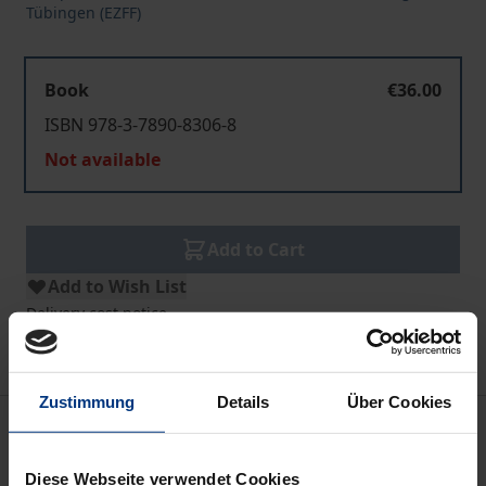
Tübingen (EZFF)
Book
€36.00
ISBN 978-3-7890-8306-8
Not available
Add to Cart
Add to Wish List
Delivery cost notice
Zustimmung
Details
Über Cookies
Description
Diese Webseite verwendet Cookies