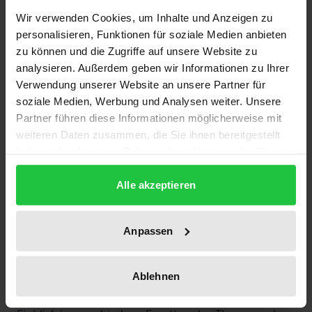
Die Territorialstruktur vieler europäischer Staaten
Wir verwenden Cookies, um Inhalte und Anzeigen zu
hat seit etwa zwanzig Jahren erhebliche
personalisieren, Funktionen für soziale Medien anbieten
Veränderungen erfahren. In Spanien und
zu können und die Zugriffe auf unsere Website zu
Großbritannien etwa, aber auch in dem vom Krieg
analysieren. Außerdem geben wir Informationen zu Ihrer
gezeichneten Bosnien-Herzegowina, erhofft man
Verwendung unserer Website an unsere Partner für
sich von föderalen bzw. regionalisierten Strukturen
soziale Medien, Werbung und Analysen weiter. Unsere
eine höhere Legitimation bzw. Effizienz der Politik.
Partner führen diese Informationen möglicherweise mit
weiteren Daten zusammen, die Sie ihnen bereitgestellt
Bereits bestehende föderale Systeme – darunter
haben oder die sie im Rahmen Ihrer Nutzung der Dienste
auch Deutschland und die Schweiz – stehen unter
gesammelt haben.
großem Reformdruck. Und in der Diskussion um die
Alle akzeptieren
Zukunft der EU spielen föderale Elemente eine
wichtige Rolle; sowohl was die
Anpassen
Entscheidungsstruktur der Union angeht, als auch
in verschiedenen Politikbereichen.
Der Band beinhaltet Beiträge einer Vorlesungsreihe
Ablehnen
an der Universität Tübingen, die einen einführenden