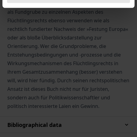
werden neu beleuchtet. Daneben lässt sich das Buch
als Fundgrube zu einzelnen Aspekten des
Flüchtlingsrechts ebenso verwenden wie als
rechtlich fundierter Nachweis der »Festung Europa«
oder als bloße Überblicksdarstellung zur
Orientierung. Wer die Grundprobleme, die
Entstehungsbedingungen und -prozesse und die
Wirkungsmechanismen des Flüchtlingsrechts in
ihrem Gesamtzusammenhang (besser) verstehen
will, wird hier fündig. Durch seinen rechtspolitischen
Ansatz ist dieses Buch nicht nur für Juristen,
sondern auch für Politikwissenschaftler und
politisch interessierte Laien ein Gewinn.
Bibliographical data