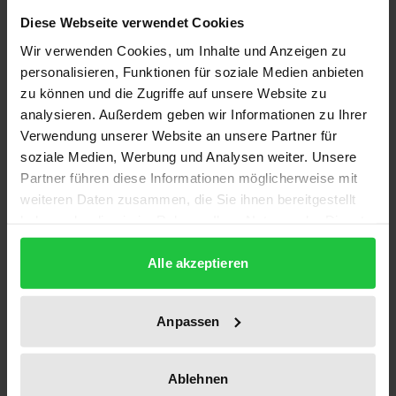
Description
Diese Webseite verwendet Cookies
Wir verwenden Cookies, um Inhalte und Anzeigen zu
Kaum ein Bereich des Europarechts hat sich in den
personalisieren, Funktionen für soziale Medien anbieten
letzten Jahren so schnell entwickelt wie das
zu können und die Zugriffe auf unsere Website zu
Flüchtlingsrecht. Mit diesem Buch liegt die erste
analysieren. Außerdem geben wir Informationen zu Ihrer
Monographie vor, die diese Entwicklung bis zum 1.
Verwendung unserer Website an unsere Partner für
Mai 2004 umfassend darstellt und vertieft analysiert.
soziale Medien, Werbung und Analysen weiter. Unsere
Partner führen diese Informationen möglicherweise mit
Ebenfalls Neuland beschreitet die Autorin mit ihrer
weiteren Daten zusammen, die Sie ihnen bereitgestellt
Darstellung und rechtlich fundierten Analyse des
haben oder die sie im Rahmen Ihrer Nutzung der Dienste
Vorbeitritts- und Erweiterungsprozesses und seiner
gesammelt haben.
Auswirkungen auf die Formulierung von
Alle akzeptieren
Gemeinschaftsrecht.
Anpassen
Viele rechtsdogmatische Einzelfragen, etwa die
Bedeutung des Art. 63 EGV für die Bindung der
Ablehnen
Mitgliedstaaten an Gemeinschaftsgrundrechte,