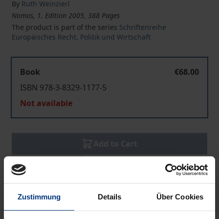
By
Ruth Weinzierl
Nomos, 1. Edition 2005, 388 Pages
The product is part of the series
Schriftenreihe
Europäisches Recht, Politik und Wirtschaft
Book
€68.00
ISBN 978-3-8329-1177-5
Not available
Add to Cart
Add to Wish List
Delivery cost notice
Zustimmung
Details
Über Cookies