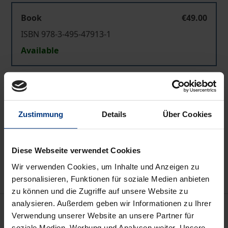
Book
€49.00
ISBN 978-3-495-47913-1
Available
Prices include VAT. Depending on the delivery address, VAT
may vary at checkout.
Zustimmung
Details
Über Cookies
Add to Cart
Add to Wish List
Diese Webseite verwendet Cookies
Delivery cost notice
Wir verwenden Cookies, um Inhalte und Anzeigen zu
personalisieren, Funktionen für soziale Medien anbieten
zu können und die Zugriffe auf unsere Website zu
analysieren. Außerdem geben wir Informationen zu Ihrer
Description
Verwendung unserer Website an unsere Partner für
soziale Medien, Werbung und Analysen weiter. Unsere