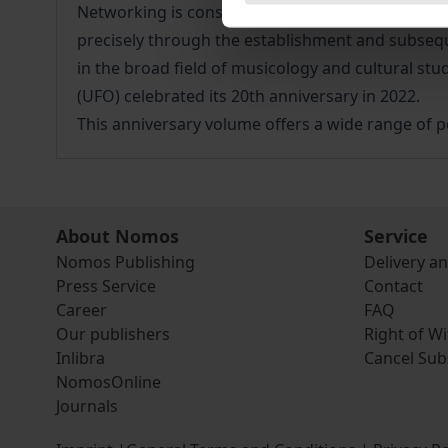
Networking is considered a traditional and essenti
precisely through the establishment and subsequ
in the broad field of musicology and cultural s
(UFO) celebrated its 20th anniversary in 2022.
This anniversary volume offers a wide range of p
About Nomos
Service
Nomos Publishing
Delivery a
Press Service
Contact
Career
FAQ
Our publishers
Right of W
Inlibra
Cancel Sub
NomosOnline
Journals