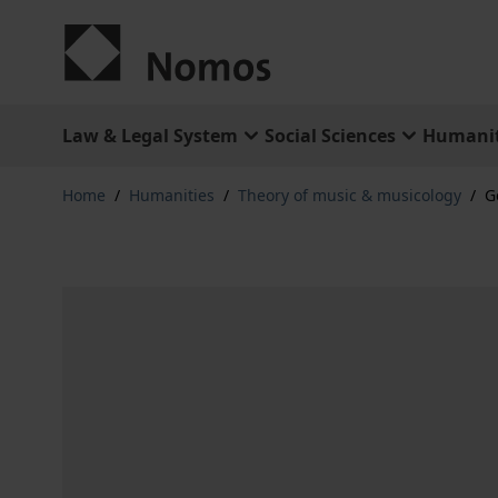
Skip to Content
Law & Legal System
Social Sciences
Humanit
Home
/
Humanities
/
Theory of music & musicology
/
G