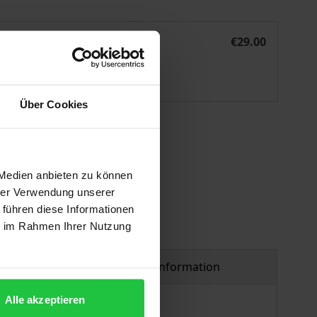
Gender und Musik im Netzwerk
eBook
€29.00
ISBN 978-3-487-42363-0
Available
Über Cookies
 vary at checkout.
 Medien anbieten zu können
hrer Verwendung unserer
 führen diese Informationen
ie im Rahmen Ihrer Nutzung
Product safety information
Alle akzeptieren