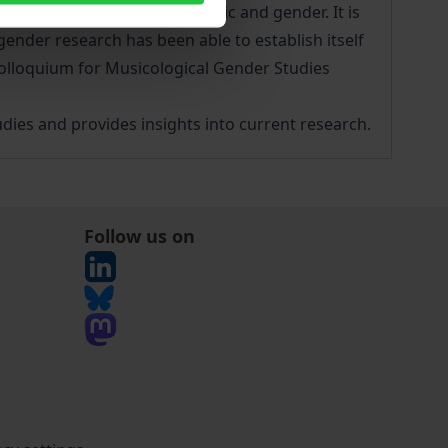
dimension in the field of music and gender. It is
nder research has been able to establish itself
Colloquium for Musicological Gender Studies
dies and provides insights into current research.
Follow us on