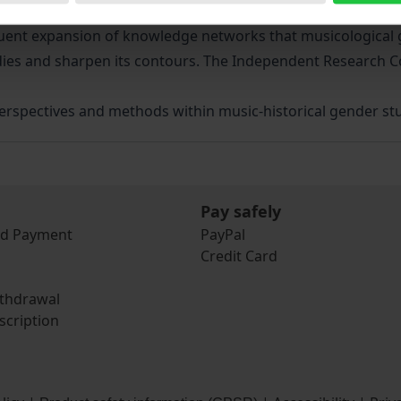
al social form of academic work, which also has a political 
ent expansion of knowledge networks that musicological ge
tudies and sharpen its contours. The Independent Research 
erspectives and methods within music-historical gender stu
Pay safely
nd Payment
PayPal
Credit Card
ithdrawal
scription