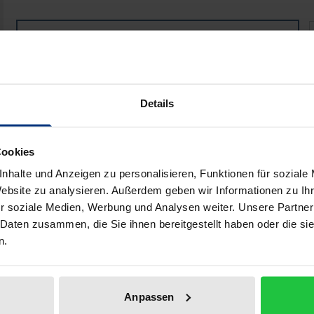
Gender und Musik im Netzwerk
Book
€29.00
ISBN 978-3-487-16418-2
Available
Details
Prices include VAT. Depending on the delivery address, VAT may
Cookies
Add to Cart
Add to Wish List
nhalte und Anzeigen zu personalisieren, Funktionen für soziale
Website zu analysieren. Außerdem geben wir Informationen zu I
Delivery cost notice
r soziale Medien, Werbung und Analysen weiter. Unsere Partner
 Daten zusammen, die Sie ihnen bereitgestellt haben oder die s
n.
aphical data
Additional material
Anpassen