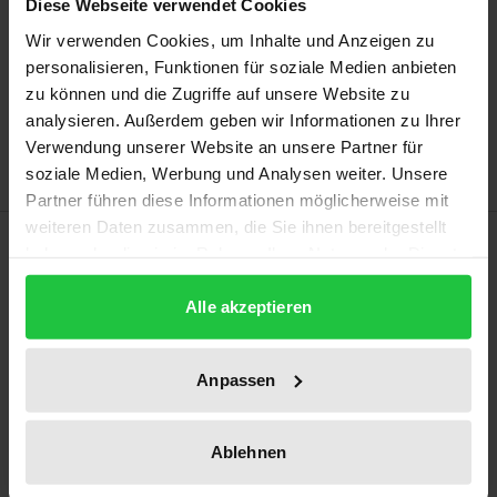
Diese Webseite verwendet Cookies
Wir verwenden Cookies, um Inhalte und Anzeigen zu
Add to Cart
personalisieren, Funktionen für soziale Medien anbieten
zu können und die Zugriffe auf unsere Website zu
Add to Wish List
analysieren. Außerdem geben wir Informationen zu Ihrer
Delivery cost notice
Verwendung unserer Website an unsere Partner für
soziale Medien, Werbung und Analysen weiter. Unsere
Partner führen diese Informationen möglicherweise mit
weiteren Daten zusammen, die Sie ihnen bereitgestellt
Description
haben oder die sie im Rahmen Ihrer Nutzung der Dienste
gesammelt haben.
In this study, the author discusses statutory liability
Alle akzeptieren
limitations for honorary activities. He comes to the
conclusion that the rights granted in this respect
Anpassen
need to be evolved in order to adapt them to their
intended regulatory purpose. This study provides an
Ablehnen
overview of the legislative development of legal
liability limitations in Germany since the introduction