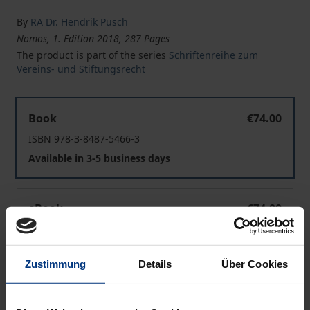
By
RA Dr. Hendrik Pusch
Nomos, 1. Edition 2018, 287 Pages
The product is part of the series
Schriftenreihe zum
Vereins- und Stiftungsrecht
Gesetzliche Haftungsbeschränkungen für ehrenamtlich 
Book
€74.00
ISBN 978-3-8487-5466-3
Available in 3-5 business days
Gesetzliche Haftungsbeschränkungen für ehrenamtlich 
eBook
€74.00
ISBN 978-3-8452-9620-3
Available
Zustimmung
Details
Über Cookies
Prices include VAT. Depending on the delivery address, VAT
may vary at checkout.