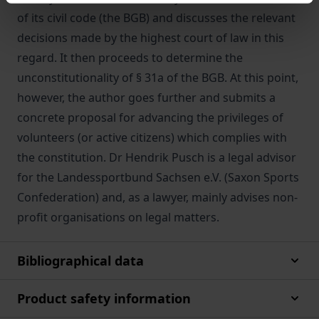
of its civil code (the BGB) and discusses the relevant
decisions made by the highest court of law in this
regard. It then proceeds to determine the
unconstitutionality of § 31a of the BGB. At this point,
however, the author goes further and submits a
concrete proposal for advancing the privileges of
volunteers (or active citizens) which complies with
the constitution. Dr Hendrik Pusch is a legal advisor
for the Landessportbund Sachsen e.V. (Saxon Sports
Confederation) and, as a lawyer, mainly advises non-
profit organisations on legal matters.
Bibliographical data
Product safety information