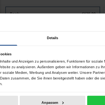
Gesteuerte Gesundheit
Book
€129.00
ISBN 978-3-8487-5124-2
Available in 3-5 business days
Details
Prices include VAT. Depending on the delivery address, VAT may
Cookies
Add to Cart
Add to Wish List
nhalte und Anzeigen zu personalisieren, Funktionen für soziale
Delivery cost notice
Website zu analysieren. Außerdem geben wir Informationen zu I
r soziale Medien, Werbung und Analysen weiter. Unsere Partner
 Daten zusammen, die Sie ihnen bereitgestellt haben oder die s
n.
iographical data
Reviews
Anpassen