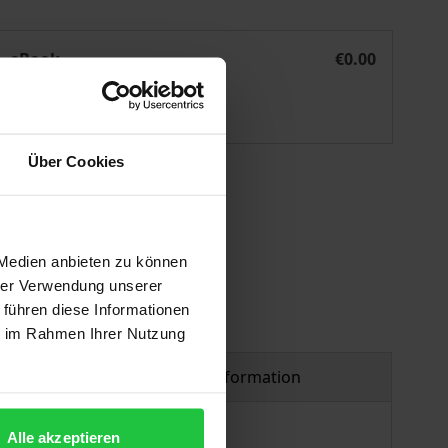
Gesteuerte Gesundheit
eBook
€0.00
ISBN 978-3-8452-9325-7
Available
Über Cookies
 vary at checkout.
 Medien anbieten zu können
hrer Verwendung unserer
 führen diese Informationen
ie im Rahmen Ihrer Nutzung
Product safety information
Alle akzeptieren