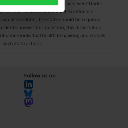
 by which means can this goal be achieved? Under
es are increasingly being used to influence
dividual freedoms; the state should be required
n order to answer this question, this dissertation
nfluence individual health behaviour, and reveals
r such state actions.
Follow us on