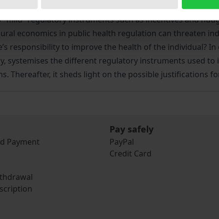
y to the improvement of an individual’s health. But how and
y “mild” regulatory instruments such as incentives and nudg
oural economics in public health regulation can threaten in
ate’s responsibility to improve the health of the individual? I
y, systemises the different regulatory instruments used to i
. Thereafter, it sheds light on the possible justifications fo
Pay safely
nd Payment
PayPal
Credit Card
ithdrawal
scription