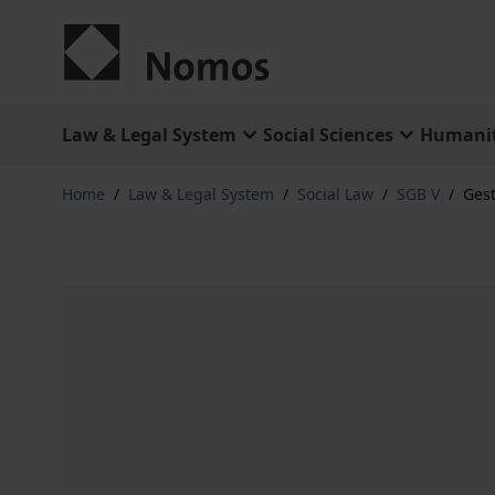
Skip to Content
Law & Legal System
Social Sciences
Humanit
Home
/
Law & Legal System
/
Social Law
/
SGB V
/
Ges