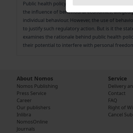
Public health policy can contribute significantl
the influence of behavioural economics, allegedl
individual behaviour. However, the use of behavi
to justify such regulatory action. But is it the st
examines the rationale behind public health polic
their potential to interfere with personal freedoms
About Nomos
Service
Nomos Publishing
Delivery a
Press Service
Contact
Career
FAQ
Our publishers
Right of W
Inlibra
Cancel Sub
NomosOnline
Journals