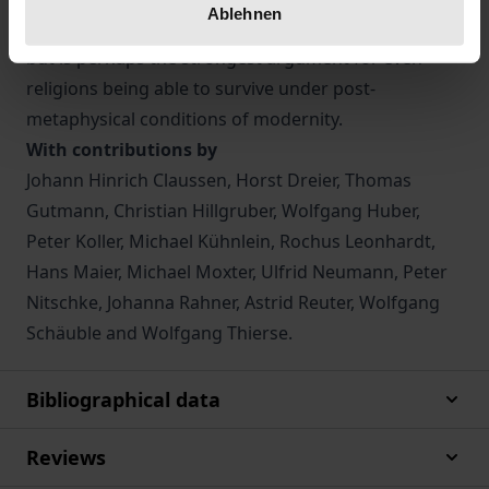
Ablehnen
God does therefore not anticipate a godless society
but is perhaps the strongest argument for even
religions being able to survive under post-
metaphysical conditions of modernity.
With contributions by
Johann Hinrich Claussen, Horst Dreier, Thomas
Gutmann, Christian Hillgruber, Wolfgang Huber,
Peter Koller, Michael Kühnlein, Rochus Leonhardt,
Hans Maier, Michael Moxter, Ulfrid Neumann, Peter
Nitschke, Johanna Rahner, Astrid Reuter, Wolfgang
Schäuble and Wolfgang Thierse.
Bibliographical data
Reviews