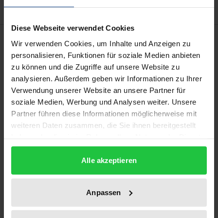
Diese Webseite verwendet Cookies
Description
Wir verwenden Cookies, um Inhalte und Anzeigen zu
personalisieren, Funktionen für soziale Medien anbieten
In his elegantly written monograph
Staat ohne Gott.
zu können und die Zugriffe auf unsere Website zu
analysieren. Außerdem geben wir Informationen zu Ihrer
Religion in der säkularen Moderne
, the renowned
Verwendung unserer Website an unsere Partner für
constitutional legal expert Horst Dreier promotes
soziale Medien, Werbung und Analysen weiter. Unsere
the achievements of the secular constitutional state
Partner führen diese Informationen möglicherweise mit
without one-sidedly advocating a secular
weiteren Daten zusammen, die Sie ihnen bereitgestellt
dictatorship of values. In analyses that are well
haben oder die sie im Rahmen Ihrer Nutzung der Dienste
founded in legal history and decisive in socio-
gesammelt haben.
Alle akzeptieren
political terms, Dreier describes the secularisation of
the state precisely not only as a hopeless process of
juridification, but also as a place where religious
Anpassen
freedom can be won, which can strengthen the
democratic nature of democracy. A state without