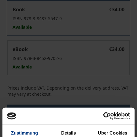
Gottloser Staat?
Book
€34.00
ISBN 978-3-8487-5547-9
Available
Gottloser Staat?
eBook
€34.00
ISBN 978-3-8452-9702-6
Available
Prices include VAT. Depending on the delivery address, VAT
may vary at checkout.
Add to Cart
Add to Wish List
Delivery cost notice
Zustimmung
Details
Über Cookies