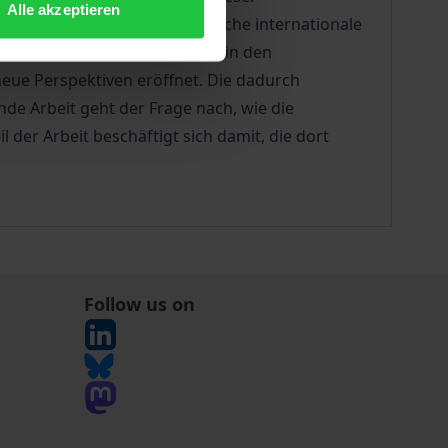
Alle akzeptieren
lsweise sperrt sich das deutsche internationale
 haben die Urteile des EuGH in den
eue Perspektiven eröffnet. Die dadurch
de Arbeit geht der Frage nach, wie die
der Arbeit beschäftigt sich damit, die dort
Follow us on