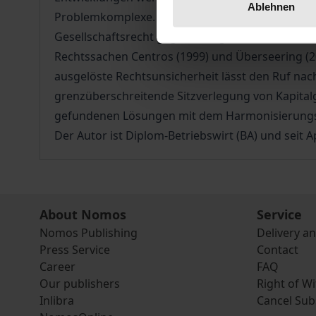
Ablehnen
Problemkomplexe. Nach geltendem Recht in der EU
Gesellschaftsrecht gegen eine grenzüberschreit
Rechtssachen Centros (1999) und Überseering (2
ausgelöste Rechtsunsicherheit lässt den Ruf nac
grenzüberschreitende Sitzverlegung von Kapitalg
gefundenen Lösungen mit dem Harmonisierungsv
Der Autor ist Diplom-Betriebswirt (BA) und seit 
About Nomos
Service
Nomos Publishing
Delivery a
Press Service
Contact
Career
FAQ
Our publishers
Right of W
Inlibra
Cancel Sub