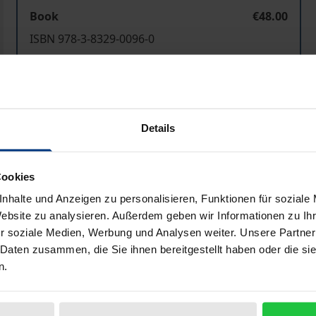
Book
€48.00
ISBN 978-3-8329-0096-0
Not available
Add to Cart
Add to Wish List
Details
Delivery cost notice
Cookies
nhalte und Anzeigen zu personalisieren, Funktionen für soziale
Bibliographical data
Website zu analysieren. Außerdem geben wir Informationen zu I
r soziale Medien, Werbung und Analysen weiter. Unsere Partner
 Daten zusammen, die Sie ihnen bereitgestellt haben oder die s
n.
wie sie die EU oder das Integrationsgebiet des MERCOSUR
 Argentinien, Brasilien, Paraguay und Uruguay durch den 
ungen auf. Die Verlegung des Sitzes einer Kapitalgesellschaf