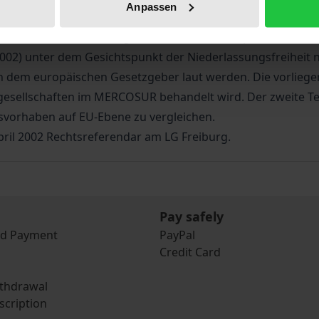
Anpassen
 gestaltet sich diese grundsätzlich problematisch: Beispie
ende Unternehmensträgermobilität. Auf europäischer Ebene
002) unter dem Gesichtspunkt der Niederlassungsfreiheit n
h dem europäischen Gesetzgeber laut werden. Die vorliegen
esellschaften im MERCOSUR behandelt wird. Der zweite Teil 
orhaben auf EU-Ebene zu vergleichen.
April 2002 Rechtsreferendar am LG Freiburg.
Pay safely
nd Payment
PayPal
Credit Card
ithdrawal
scription