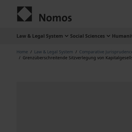
Skip to Content
Law & Legal System
Social Sciences
Humanit
Home
/
Law & Legal System
/
Comparative Jurisprudenc
/
Grenzüberschreitende Sitzverlegung von Kapitalgese