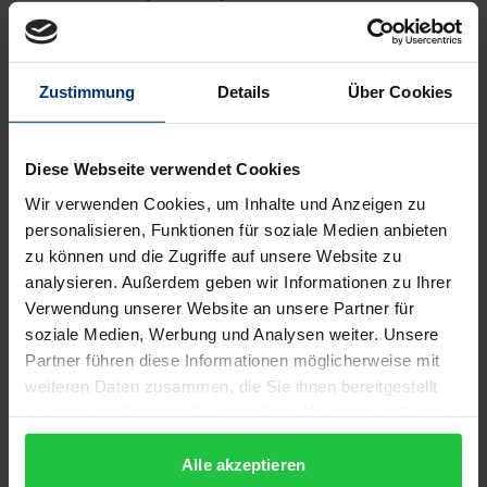
philosophischen Grundannahmen entwickelte
existenzielle Psychoanalyse entgegenzusetzen. Ist
diese existenzielle Psychoanalyse möglich, wie
Zustimmung
Details
Über Cookies
Sartre glaubte? Bietet sie eine kohärente Theorie
des menschlichen Seelenlebens? Stellt sie eine
Diese Webseite verwendet Cookies
brauchbare Methode des Verstehens dar? Und ist es
schließlich denkbar, auf ihrer Grundlage eine Form
Wir verwenden Cookies, um Inhalte und Anzeigen zu
personalisieren, Funktionen für soziale Medien anbieten
der praktischen Lebenshilfe zu entwickeln? Unter
zu können und die Zugriffe auf unsere Website zu
Bezugnahme nicht nur auf die philosophischen,
analysieren. Außerdem geben wir Informationen zu Ihrer
sondern auch auf die wichtigsten literarischen
Verwendung unserer Website an unsere Partner für
Werke Sartres lotet die Autorin das theoretische und
soziale Medien, Werbung und Analysen weiter. Unsere
insbesondere auch das praktische Potential der
Partner führen diese Informationen möglicherweise mit
existenziellen Psychoanalyse aus, die bisher ohne
weiteren Daten zusammen, die Sie ihnen bereitgestellt
haben oder die sie im Rahmen Ihrer Nutzung der Dienste
nennenswerte Wirkungsgeschichte blieb. Sie zeigt
gesammelt haben.
unter anderem, dass in einer Zeit, in der die
Alle akzeptieren
Infragestellung menschlicher (Willens-)Freiheit