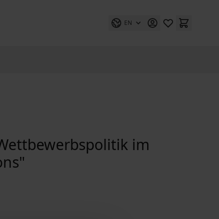
EN
Wettbewerbspolitik im
ons"