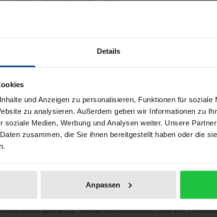
Book
€38.00
ISBN 978-3-8329-1055-6
Details
Not available
Cookies
nhalte und Anzeigen zu personalisieren, Funktionen für soziale
Add to Cart
Add to Wish List
Website zu analysieren. Außerdem geben wir Informationen zu I
Delivery cost notice
r soziale Medien, Werbung und Analysen weiter. Unsere Partner
 Daten zusammen, die Sie ihnen bereitgestellt haben oder die s
n.
Bibliographical data
Anpassen
tration sowie zur Missbrauchsaufsicht und zur Fusionsk