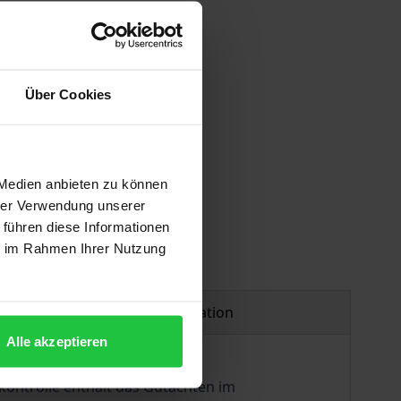
Über Cookies
 Medien anbieten zu können
hrer Verwendung unserer
 führen diese Informationen
ie im Rahmen Ihrer Nutzung
Product safety information
Alle akzeptieren
ontrolle enthält das Gutachten im