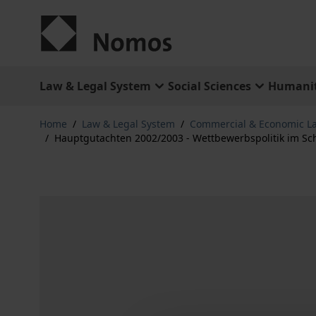
Skip to Content
Law & Legal System
Social Sciences
Humanit
Home
/
Law & Legal System
/
Commercial & Economic L
/
Hauptgutachten 2002/2003 - Wettbewerbspolitik im Sc