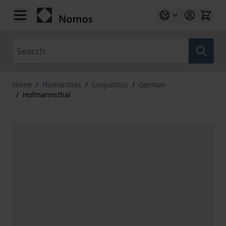
Skip to Content
Search
Home
/
Humanities
/
Linguistics
/
German
/
Hofmannsthal