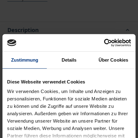
Description
‘Hofmannsthal. Jahrbuch zur europäischen
Moderne’ has been published since 1993 and is
Zustimmung
Details
Über Cookies
considered the most important organ of
Hofmannsthal research. It places the works of Hugo
Diese Webseite verwendet Cookies
von Hofmannsthal (1874–1929) in the aesthetic and
socio-historical context of European modernist
Wir verwenden Cookies, um Inhalte und Anzeigen zu
personalisieren, Funktionen für soziale Medien anbieten
culture and, in addition to the publication of
zu können und die Zugriffe auf unsere Website zu
previously unpublished sources, offers
analysieren. Außerdem geben wir Informationen zu Ihrer
contributions by renowned scholars on literature,
Verwendung unserer Website an unsere Partner für
the visual arts, philosophy, psychology, politics,
soziale Medien, Werbung und Analysen weiter. Unsere
dance and theatre at the turn of the century and
Partner führen diese Informationen möglicherweise mit