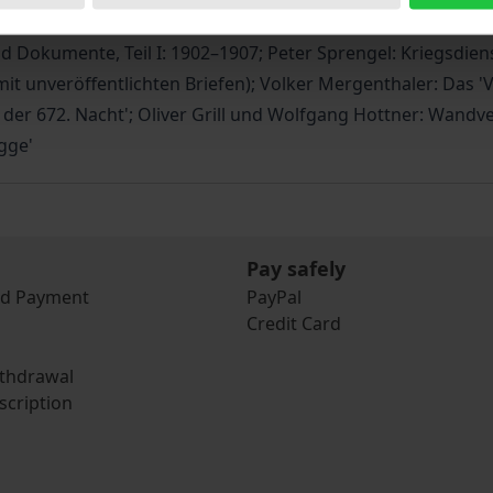
theaterintendanten 1912. Ein wiederentdecktes Intervie
d Dokumente, Teil I: 1902–1907; Peter Sprengel: Kriegsdien
it unveröffentlichten Briefen); Volker Mergenthaler: Das '
 der 672. Nacht'; Oliver Grill und Wolfgang Hottner: Wan
gge'
Pay safely
nd Payment
PayPal
Credit Card
ithdrawal
scription