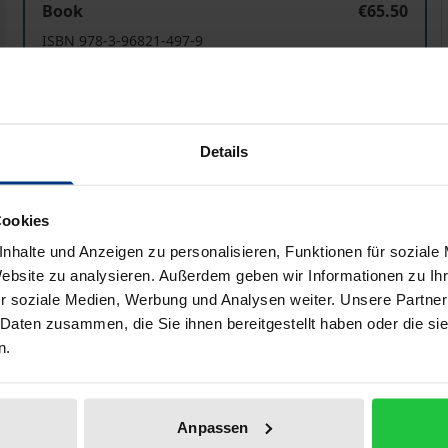
Book
€65.50
ISBN 978-3-96821-497-9
Available
Prices include VAT. Depending on the delivery address, VAT may
Details
Add to Cart
Add to Wish List
Cookies
Delivery cost notice
nhalte und Anzeigen zu personalisieren, Funktionen für soziale
Website zu analysieren. Außerdem geben wir Informationen zu I
r soziale Medien, Werbung und Analysen weiter. Unsere Partner
 Daten zusammen, die Sie ihnen bereitgestellt haben oder die s
aphical data
Additional material
n.
tigste Organ der Hofmannsthal-Forschung. Es bietet neben
Anpassen
r zur europäischen Kultur der Moderne: Hugo von Hofmanns