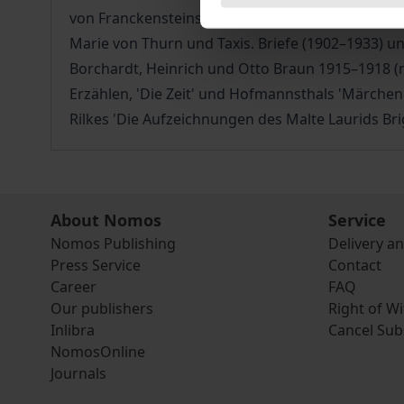
von Franckensteins Ernennung zum Münchner Hof
Marie von Thurn und Taxis. Briefe (1902–1933) un
Borchardt, Heinrich und Otto Braun 1915–1918 (m
Erzählen, 'Die Zeit' und Hofmannsthals 'Märchen
Rilkes 'Die Aufzeichnungen des Malte Laurids Bri
About Nomos
Service
Nomos Publishing
Delivery a
Press Service
Contact
Career
FAQ
Our publishers
Right of W
Inlibra
Cancel Sub
NomosOnline
Journals