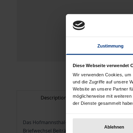
Zustimmung
Diese Webseite verwendet 
Wir verwenden Cookies, um I
und die Zugriffe auf unsere 
Website an unsere Partner fü
möglicherweise mit weiteren
Description
Bibliogr
der Dienste gesammelt habe
Das Hofmannsthal-Jahrbuch ist weltweit das wich
Ablehnen
Briefwechsel Beiträge namhafter Wissenschaftle