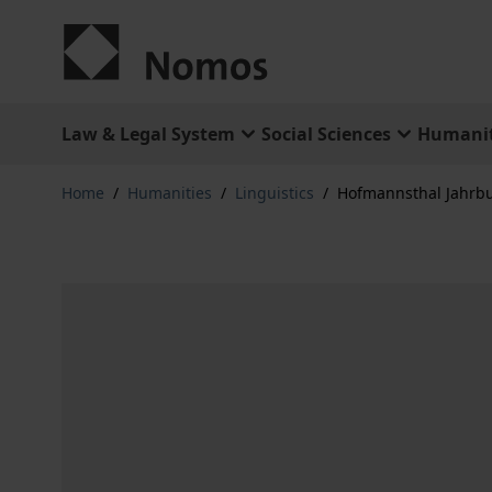
Skip to Content
Law & Legal System
Social Sciences
Humanit
Home
/
Humanities
/
Linguistics
/
Hofmannsthal Jahrb