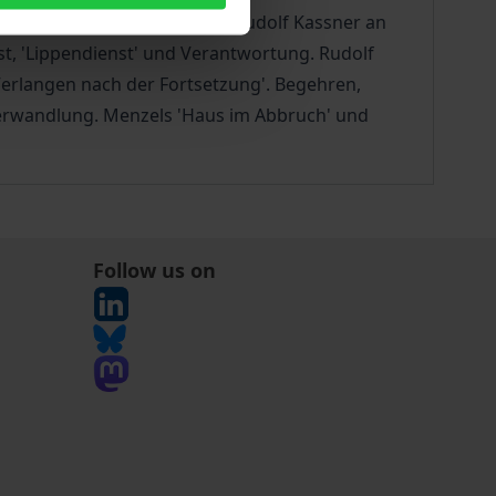
w Hugo von Hofmannsthals; Rudolf Kassner an
st, 'Lippendienst' und Verantwortung. Rudolf
Verlangen nach der Fortsetzung'. Begehren,
dverwandlung. Menzels 'Haus im Abbruch' und
Follow us on