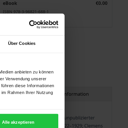
eBook
€0.00
ISBN 978-3-96821-688-1
Available
 vary at checkout.
Über Cookies
 Medien anbieten zu können
hrer Verwendung unserer
 führen diese Informationen
ie im Rahmen Ihrer Nutzung
Product safety information
 der Veröffentlichung bisher unpublizierter
Alle akzeptieren
thal und 'The Dial'. Briefe 1922–1929; Clemens