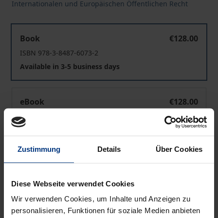
Internationalen und Europäischen Öffentlichen Recht
Hybrides Unionsrecht
Book
€128.00
ISBN 978-3-8487-6073-2
Available in 3-5 business days
Hybrides Unionsrecht
eBook
€128.00
ISBN 978-3-7489-0202-7
Available
Zustimmung
Details
Über Cookies
Prices include VAT. Depending on the delivery address, VAT
may vary at checkout.
Diese Webseite verwendet Cookies
Wir verwenden Cookies, um Inhalte und Anzeigen zu
Add to Cart
personalisieren, Funktionen für soziale Medien anbieten
Add to Wish List