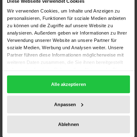
Diese Webseite verwendet Cookies
festgeschriebene Abgrenzung der Zuständigkeiten
Wir verwenden Cookies, um Inhalte und Anzeigen zu
ständiger Gerichte. Vielmehr besitzen Staaten das
personalisieren, Funktionen für soziale Medien anbieten
Recht, frei zwischen einzelnen
zu können und die Zugriffe auf unsere Website zu
Streitbeilegungsmethoden und -organen zu wählen.
analysieren. Außerdem geben wir Informationen zu Ihrer
Verwendung unserer Website an unsere Partner für
Dieses Recht findet sich auch im UN-
soziale Medien, Werbung und Analysen weiter. Unsere
Seerechtsübereinkommen wieder. Staaten können
Partner führen diese Informationen möglicherweise mit
neben einem Schiedsgericht den Internationalen
weiteren Daten zusammen, die Sie ihnen bereitgestellt
Seegerichtshof oder den Internationalen
haben oder die sie im Rahmen Ihrer Nutzung der Dienste
Gerichtshof zur Beilegung ihrer Streitigkeiten
gesammelt haben.
wählen.
Alle akzeptieren
In welchem rechtlichen und tatsächlichen Verhältnis
stehen IGH und ISGH diesbezüglich zueinander? Der
Anpassen
Autor kommt zu dem Ergebnis, dass sich das
Verhältnis durch ein arbeitsteiliges Modell
Ablehnen
bestimmt. Die Fachgerichtsbarkeit des ISGH
beeinträchtigt insoweit nicht die Rolle des IGH als