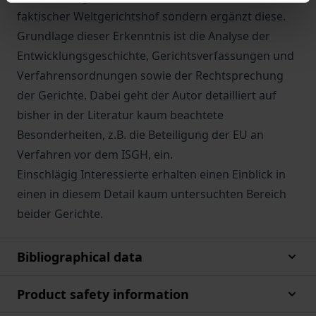
faktischer Weltgerichtshof sondern ergänzt diese.
Grundlage dieser Erkenntnis ist die Analyse der
Entwicklungsgeschichte, Gerichtsverfassungen und
Verfahrensordnungen sowie der Rechtsprechung
der Gerichte. Dabei geht der Autor detailliert auf
bisher in der Literatur kaum beachtete
Besonderheiten, z.B. die Beteiligung der EU an
Verfahren vor dem ISGH, ein.
Einschlägig Interessierte erhalten einen Einblick in
einen in diesem Detail kaum untersuchten Bereich
beider Gerichte.
Bibliographical data
Product safety information