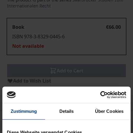
Internationalen Recht
Book
€66.00
ISBN 978-3-8329-0445-6
Not available
Add to Cart
Add to Wish List
Delivery cost notice
Zustimmung
Details
Über Cookies
Description
Diese Webseite verwendet Cookies