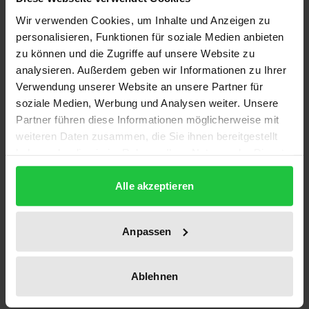
Die Arbeit enthält eine kritische Bestandsaufnahme
Wir verwenden Cookies, um Inhalte und Anzeigen zu
der Rechtsprechung des EuGH zum europäischen
personalisieren, Funktionen für soziale Medien anbieten
Kartellverbot (Art. 81 EG-Vertrag).
zu können und die Zugriffe auf unsere Website zu
Wettbewerbsbeschränkungen im Sinne des Art. 81
analysieren. Außerdem geben wir Informationen zu Ihrer
Abs. 1 EG-Vertrag werden grundsätzlich durch
Verwendung unserer Website an unsere Partner für
sämtliche freiheitsbeschränkende Absprachen
soziale Medien, Werbung und Analysen weiter. Unsere
Partner führen diese Informationen möglicherweise mit
zwischen Unternehmen hervorgerufen. Eine
weiteren Daten zusammen, die Sie ihnen bereitgestellt
Legitimierung dieser Kartelle sieht der EG-Vertrag
haben oder die sie im Rahmen Ihrer Nutzung der Dienste
erst auf der Ebene des Art. 81 Abs. 3 EG-Vertrag vor.
gesammelt haben.
In Widerspruch zu dieser Systematik tendierte der
Alle akzeptieren
EuGH in den vergangenen Jahrzehnten immer
wieder dazu, bereits auf der Ebene des Art. 81 Abs. 1
Anpassen
EG-Vertrag freiheitsbeschränkende Kartelle wegen
ihrer überwiegend positiven Marktauswirkungen
Ablehnen
zuzulassen. Der Verfasser analysiert diese
Fallgestaltungen, die von Franchise- bis zu