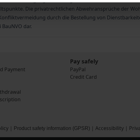
urch eine Abwägung der konfligierenden Interessen festzust
altspunkte. Die privatrechtlichen Abwehransprüche der W
Konfliktvermeidung durch die Bestellung von Dienstbarkeite
 4 BauNVO dar.
Pay safely
nd Payment
PayPal
Credit Card
ithdrawal
scription
licy
|
|
Accessibility
|
Priv
Product safety information (GPSR)