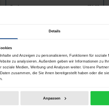
Book
€51.00
ISBN 978-3-7890-6163-9
Not available
Details
Add to Cart
Add to Wish List
Cookies
Delivery cost notice
nhalte und Anzeigen zu personalisieren, Funktionen für soziale
Website zu analysieren. Außerdem geben wir Informationen zu I
r soziale Medien, Werbung und Analysen weiter. Unsere Partner
 Daten zusammen, die Sie ihnen bereitgestellt haben oder die s
Bibliographical data
n.
Geräuschimmissionen bezogenen Konflikt zwischen Landw
Anpassen
schädlichen Umwelteinwirkungen (§ 3 BImSchG) zu. Wann la