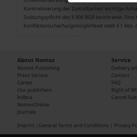
Umwelteinwirkungen zu qualifizieren sind, ist d
Konkretisierung der Zumutbarkeit wichtige Anh
Duldungspflicht des § 906 BGB beschränkt. Eine 
Konfliktentschärfungsmöglichkeit stellt § 1 Abs.
About Nomos
Service
Nomos Publishing
Delivery a
Press Service
Contact
Career
FAQ
Our publishers
Right of W
Inlibra
Cancel Sub
NomosOnline
Journals
Imprint
|
General Terms and Conditions
|
Privacy Po