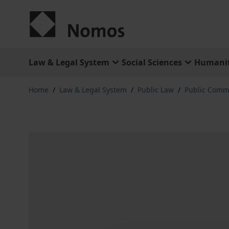
Skip to Content
Law & Legal System
Social Sciences
Humanit
Home
/
Law & Legal System
/
Public Law
/
Public Comm