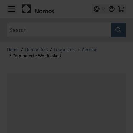
Skip to Content
Search
Home
/
Humanities
/
Linguistics
/
German
/
Implodierte Weltlichkeit