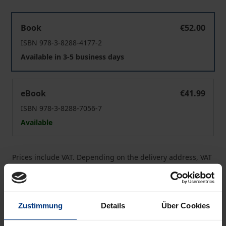
Implodierte Weltlichkeit
Book
€52.00
ISBN 978-3-8288-4177-2
Available in 3-5 business days
Implodierte Weltlichkeit
eBook
€41.99
ISBN 978-3-8288-7056-7
Available
Prices include VAT. Depending on the delivery address, VAT
may vary at checkout.
Add to Cart
Zustimmung
Details
Über Cookies
Add to Wish List
Delivery cost notice