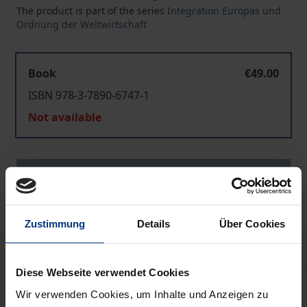
The product is part of the series
Integration Europas und
Ordnung der Weltwirtschaft
Book
€49.00
ISBN 978-3-7890-6747-1
Not available
Add to Cart
Add to Wish List
Delivery cost notice
Zustimmung
Details
Über Cookies
Diese Webseite verwendet Cookies
Description
Wir verwenden Cookies, um Inhalte und Anzeigen zu