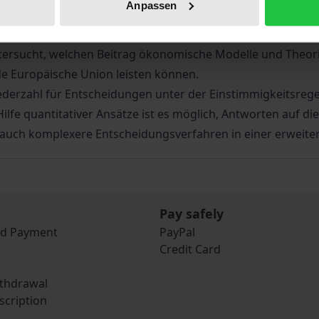
Anpassen
 die Frage, ob die derzeitigen, im EG-Vertrag verankerten
isherigen Regelsystems erforderlich ist.
tersucht, welchen Beitrag ökonomische Modelle und Theori
de Europäische Union leisten können.
erzahl für Entscheidungen unter der Einstimmigkeitsregel
e quantitativer Ansätze ist es möglich, Antworten auf die f
nd auch komplexere Entscheidungsverfahren in einer erweit
Pay safely
nd Payment
PayPal
Credit Card
ithdrawal
scription