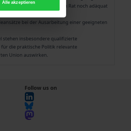
Alle akzeptieren
 Verfahren für Abstimmungen im Rat noch adäquat
eansätze bei der Ausarbeitung einer geeigneten
 stehen insbesondere qualifizierte
ür die praktische Politik relevante
erten Union auswirken.
Follow us on