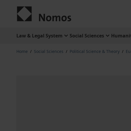
Skip to Content
Law & Legal System
Social Sciences
Humanit
Home
/
Social Sciences
/
Political Science & Theory
/
Eu