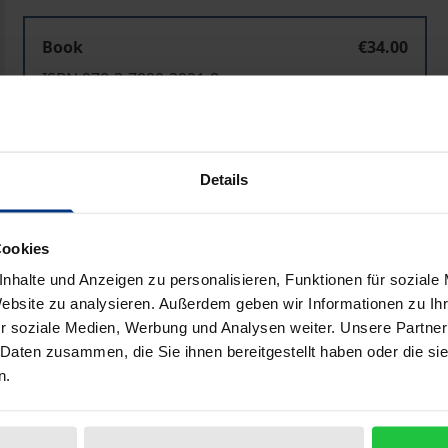
Book
€34.00
ISBN 978-3-7890-3921-8
Not available
Details
Add to Cart
Add to Wish List
Delivery cost notice
Cookies
nhalte und Anzeigen zu personalisieren, Funktionen für soziale
Website zu analysieren. Außerdem geben wir Informationen zu I
Bibliographical data
r soziale Medien, Werbung und Analysen weiter. Unsere Partner
 Daten zusammen, die Sie ihnen bereitgestellt haben oder die s
n.
 Mitglieder der Europäischen Union nach der zweiten Norder
 wird. Diese Erweiterungen werden sich vor allem auf den 