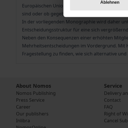
Ablehnen
Europäischen Union auswirken. Damit stellt sich
sind oder ob gegebenenfalls eine Änderung des b
In der vorliegenden Monographie wird daher un
Entscheidungsstruktur für eine sich vergrößern
Neben den Konsequenzen einer erhöhten Mitglied
Mehrheitsentscheidungen im Vordergrund. Mit Hilf
Fragestellung zu finden, wie sich alternative u
About Nomos
Service
Nomos Publishing
Delivery a
Press Service
Contact
Career
FAQ
Our publishers
Right of W
Inlibra
Cancel Sub
NomosOnline