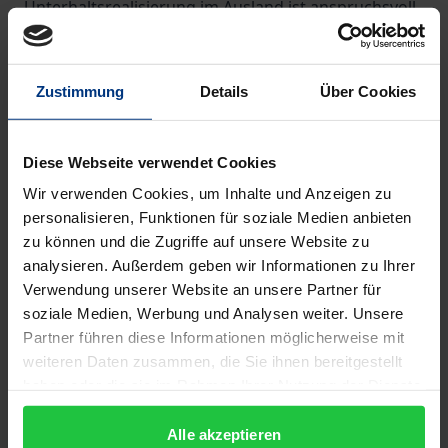
Unterhaltsrealisierung im Ausland ist anspruchsvoll,
aber erfolgversprechend. Durch die Neuordnung
der gesetzlichen Grundlagen wird es jetzt erheblich
einfacher, über die Grenzen hinweg Unterhalt zu
Zustimmung
Details
Über Cookies
erlangen: Die Ratifizierung des neuen Haager
Übereinkommens steht kurz bevor, die neue
Diese Webseite verwendet Cookies
Europäische Unterhaltsverordnung gilt bereits seit
Wir verwenden Cookies, um Inhalte und Anzeigen zu
18. Juni 2011.
personalisieren, Funktionen für soziale Medien anbieten
zu können und die Zugriffe auf unsere Website zu
Das neue Handbuch erklärt Familienrechtlern
analysieren. Außerdem geben wir Informationen zu Ihrer
anschaulich die Praxis der grenzüberschreitenden
Verwendung unserer Website an unsere Partner für
Unterhaltsrealisierung. Es stellt die neuen und
soziale Medien, Werbung und Analysen weiter. Unsere
Partner führen diese Informationen möglicherweise mit
bisherigen Rechtsgrundlagen im Übergang dar, geht
weiteren Daten zusammen, die Sie ihnen bereitgestellt
auf typische Problemfelder ein und gibt konkrete
haben oder die sie im Rahmen Ihrer Nutzung der Dienste
Handlungsanweisungen, auch für die Vollstreckung
gesammelt haben.
ausländischer Titel in Deutschland. Der Zugang zu
Alle akzeptieren