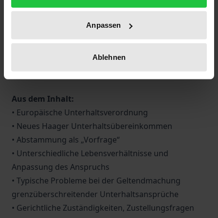
den zentralen Informationen wird für zahlreiche
ausländische Staaten anhand eines einheitlichen
Anpassen
Schemas erleichtert. Ausgewählte Rechtsgutachten
des Deutschen Instituts für Jugendhilfe und
Familienrecht (DIJuF) e.V. liefern der Praxis den
Ablehnen
wissenschaftlichen Background.
Aus dem Inhalt:
• Europäische Unterhaltsverordnung
• Neues Haager Unterhaltsübereinkommen
• Abstammung als „Vorfrage“
• Unterschiedliche Lebensverhältnisse und
Anpassung des Anspruchs
• Typische Probleme bei der Geltendmachung
grenzüberschreitender Unterhaltsansprüche
• Gerichtliche Zuständigkeiten, Zustellungsfragen