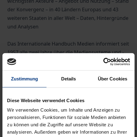
wichtigsten Akteure – Angebot und Nutzung – Stand
der Konvergenz – in 40 Ländern Europas und 43
weiteren Staaten in aller Welt – Daten, Hintergründe
und Analysen
Das Internationale Handbuch Medien informiert seit
1957 alle zwei Jahre über die Mediensysteme und -
märkte in aller Welt und ermöglicht damit die
Einordnung aktueller Ereignisse. Der
Wissenschaftsrat hat das Handbuch als
Zustimmung
Details
Über Cookies
»international konkurrenzlos« hervorgehoben.
Vergleichbare Informationen aus unterschiedlichen
Diese Webseite verwendet Cookies
Staaten sind eine immer wichtigere Voraussetzung
Wir verwenden Cookies, um Inhalte und Anzeigen zu
für die Arbeit im Medienbereich. Die Recherche wird
personalisieren, Funktionen für soziale Medien anbieten
aber auch voraussetzungsvoller, je mehr die
zu können und die Zugriffe auf unsere Website zu
Konvergenz voranschreitet.
analysieren. Außerdem geben wir Informationen zu Ihrer