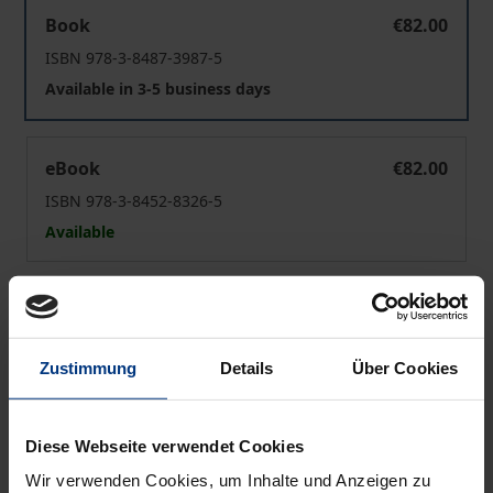
IP Box Regime im Europäischen Steuerrecht
Book
€82.00
ISBN 978-3-8487-3987-5
Available in 3-5 business days
IP Box Regime im Europäischen Steuerrecht
eBook
€82.00
ISBN 978-3-8452-8326-5
Available
Prices include VAT. Depending on the delivery address, VAT
may vary at checkout.
Zustimmung
Details
Über Cookies
Add to Cart
Add to Wish List
Diese Webseite verwendet Cookies
Delivery cost notice
Wir verwenden Cookies, um Inhalte und Anzeigen zu