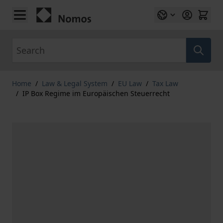
Skip to Content
Search
Home
/
Law & Legal System
/
EU Law
/
Tax Law
/
IP Box Regime im Europäischen Steuerrecht