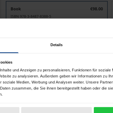
Jahrbuch des Föderalismus 2021
Book
€98.00
ISBN 978-3-8487-8388-5
Available in 3-5 business days
Prices include VAT. Depending on the delivery address, VAT may
Details
Add to Cart
Add to Wish List
Cookies
Delivery cost notice
nhalte und Anzeigen zu personalisieren, Funktionen für soziale
Website zu analysieren. Außerdem geben wir Informationen zu I
r soziale Medien, Werbung und Analysen weiter. Unsere Partner
 Daten zusammen, die Sie ihnen bereitgestellt haben oder die s
ata
Reviews
Additional materi
n.
 broad compendium providing a current overview of various 