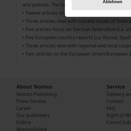
Ablehnen
and policies. The total of 32 articles relate to fol
• Twelve articles on the main topic, federal man
• Three articles deal with current issues of feder
• Five articles focus on German federalism (i.a. 
• Five European country reports (i.a. Russia, Spai
• Three articles deal with regional and local coop
• Two articles on the European Union/European I
About Nomos
Service
Nomos Publishing
Delivery a
Press Service
Contact
Career
FAQ
Our publishers
Right of W
Inlibra
Cancel Sub
NomosOnline