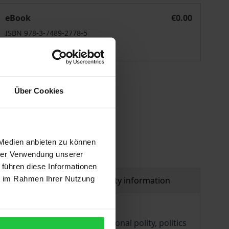
Jahrbuch des Föderalismus 2021
eBook
€0.00
ISBN 978-3-7489-2778-5
Available
 vary at checkout.
Über Cookies
 Medien anbieten zu können
hrer Verwendung unserer
 führen diese Informationen
ie im Rahmen Ihrer Nutzung
al
Product safety information
aspects of federal and regional polity, politics