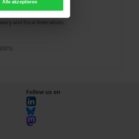
Alle akzeptieren
ens Spahn).
heory and fiscal federalism).
2021).
Follow us on