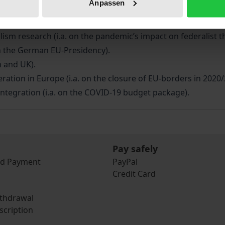
Anpassen
lowing sections:
agement of the COVID-19 pandemic (i.a. Minister of Health J
alism research (i.a. on the pandemic’s impact on federalist t
on the German EU-Presidency).
n and UK).
eration in Europe (i.a. on the closure of EU-borders in 2020/
ntegration (i.a. on the COVID-19 budget package).
Pay safely
nd Payment
PayPal
Credit Card
ithdrawal
scription