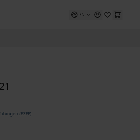
EN
021
übingen (EZFF)