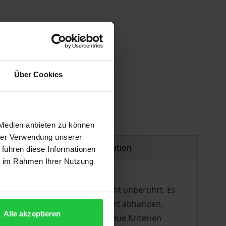
Über Cookies
 Medien anbieten zu können
hrer Verwendung unserer
Product safety information
 führen diese Informationen
ie im Rahmen Ihrer Nutzung
itik läßt den Strafvollzug nicht unberührt. Es
in den Arbeits- und Konsummarkt abhanden.
Alle akzeptieren
gs bemerkbar. Dort halten neue Kriterien