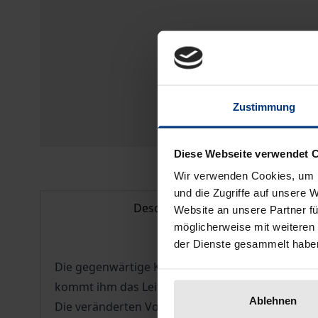
Zustimmung
Diese Webseite verwendet 
Wir verwenden Cookies, um I
und die Zugriffe auf unsere 
Description
Website an unsere Partner fü
möglicherweise mit weiteren
der Dienste gesammelt habe
Die gegenwärtige Krise der Arbeitsgesellschaft u
kommt ihm das Leitbild (bzw. die Rechtfertigun
Ablehnen
Die veränderten Voraussetzungen machen sich be