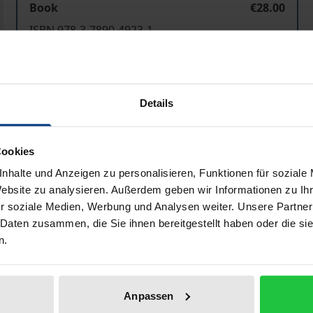
Book
€28.00
ISBN 978-3-7890-4923-1
Not available
Details
Add to Cart
Add to Wish List
Delivery cost notice
Cookies
nhalte und Anzeigen zu personalisieren, Funktionen für soziale
Website zu analysieren. Außerdem geben wir Informationen zu I
Bibliographical data
r soziale Medien, Werbung und Analysen weiter. Unsere Partner
 Daten zusammen, die Sie ihnen bereitgestellt haben oder die s
n.
nd der beschäftigungsorientierten staatlichen Wohlfahrtspol
gslegende) der beruflichen Reintegration der Entlassenen 
Anpassen
sonders im Ausbildungs- und Arbeitswesen des Strafvollzu