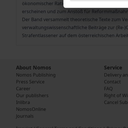
ökonomischer Rationalität und privatwirtschaftl
erscheinen und zum Anstoß für Reformmaßnah
Der Band versammelt theoretische Texte zum Ver
verwaltungswissenschaftliche Beiträge zur (Re-)O
Strafentlassener auf dem österreichischen Arbei
About Nomos
Service
Nomos Publishing
Delivery a
Press Service
Contact
Career
FAQ
Our publishers
Right of W
Inlibra
Cancel Sub
NomosOnline
Journals