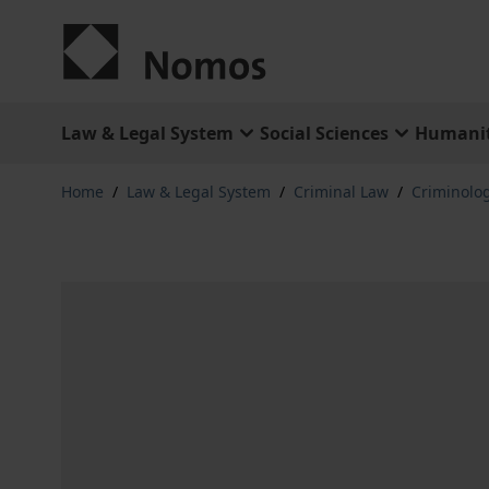
Skip to Content
Law & Legal System
Social Sciences
Humanit
Home
/
Law & Legal System
/
Criminal Law
/
Criminolo