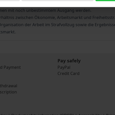
icher Organisation Einzug. Sie lassen den Sonderweltchara
men mit noch unbestimmtem Ausgang werden.
hältnis zwischen Ökonomie, Arbeitsmarkt und Freiheitsstra
rganisation der Arbeit im Strafvollzug sowie die Ergebniss
tsmarkt.
Pay safely
nd Payment
PayPal
Credit Card
ithdrawal
scription