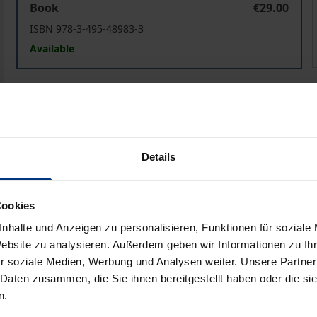
Book
€29.00
ISBN 978-3-495-48983-3
Available
Prices include VAT. Depending on the delivery address, VAT may
Add to Cart
Add to Wish List
Details
Delivery cost notice
Cookies
nhalte und Anzeigen zu personalisieren, Funktionen für soziale
Bibliographical data
Website zu analysieren. Außerdem geben wir Informationen zu I
r soziale Medien, Werbung und Analysen weiter. Unsere Partner
 Daten zusammen, die Sie ihnen bereitgestellt haben oder die s
zialistischen Systeme eine Marxrenaissance, in der man sic
n.
leicht zu sagen, weil Marx große Originalität mit mangelnder