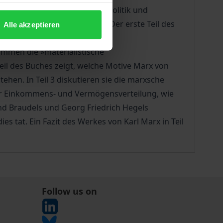
ale Thesen zur Ökonomie und Politik und
enschaftlichen Perspektive. Der erste Teil des
Alle akzeptieren
ertlehre sowie das sogenannte
ommen die »materialistische
eil des Buches zeigt, welche Motive Marx von
hen. In Teil 3 diskutieren sie die marxsche
er Einkommens- und Vermögensverteilung, wie
and Braudels und Georg Friedrich Hegels
s tat. Ein Fazit des Werkes von Karl Marx in Teil
Follow us on