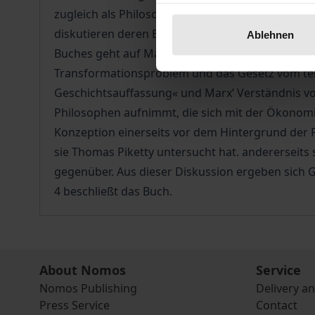
zugleich als Philosoph, als Ökonom und als polit
diskutieren deren Berechtigung nicht nur aus ein
Ablehnen
Buches geht auf Marx’ Begriff der kapitalistisch
Transformationsproblem und das Gesetz vom tend
Geschichtsauffassung« und Marx’ Verständnis von 
Philosophen aufnimmt, die sich mit der Ökonomie
Konzeption einerseits vor dem Hintergrund der
sie Thomas Piketty untersucht hat. andererseits
gegenüber. Aus dieser Diskussion ergeben sich Grü
4 beschließt das Buch.
About Nomos
Service
Nomos Publishing
Delivery a
Press Service
Contact