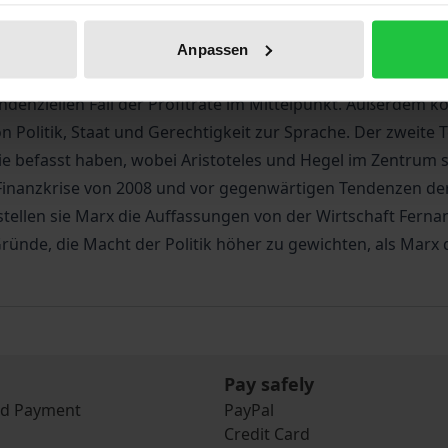
ischer Agitator spricht. Die Autoren skizzieren Marx’ zentr
er philosophischen, sondern auch aus einer wirtschaftswiss
Anpassen
en Ökonomie ein. Hier stehen der Wertbegriff, die Arbeitsw
enziellen Fall der Profitrate im Mittelpunkt. Außerdem k
Politik, Staat und Gerechtigkeit zur Sprache. Der zweite T
 befasst haben, wobei Aristoteles und Hegel im Zentrum ste
 Finanzkrise von 2008 und vor gegenwärtigen Tendenzen d
 stellen sie Marx die Auffassungen von der Wirtschaft Fern
nde, die Macht der Politik höher zu gewichten, als Marx die
Pay safely
nd Payment
PayPal
Credit Card