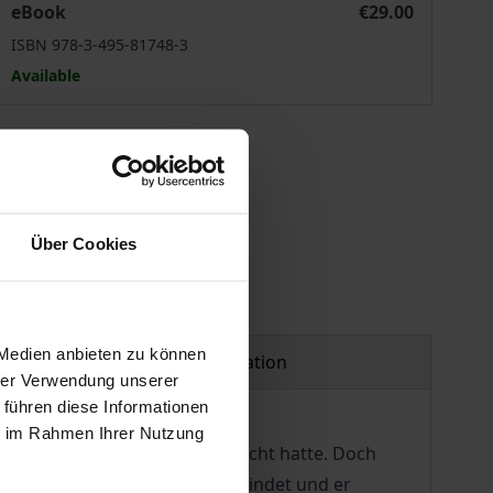
eBook
€29.00
ISBN 978-3-495-81748-3
Available
 vary at checkout.
Über Cookies
 Medien anbieten zu können
Product safety information
hrer Verwendung unserer
 führen diese Informationen
ie im Rahmen Ihrer Nutzung
h fragt, ob Marx nicht doch recht hatte. Doch
 intellektueller Disziplin verbindet und er