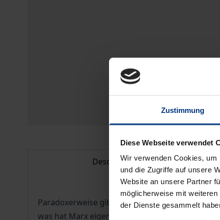
Zustimmung
Diese Webseite verwendet 
Wir verwenden Cookies, um I
Description
und die Zugriffe auf unsere 
Website an unsere Partner fü
möglicherweise mit weiteren
Paradoxerweise gibt es seit dem Scheitern der so
der Dienste gesammelt habe
was hat Marx eigentlich behauptet? Das ist nicht 