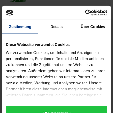
Available
Prices include VAT. Depending on the delivery address, VAT
may vary at checkout.
Zustimmung
Details
Über Cookies
Add to Cart
Diese Webseite verwendet Cookies
Add to Wish List
Delivery cost notice
Wir verwenden Cookies, um Inhalte und Anzeigen zu
personalisieren, Funktionen für soziale Medien anbieten
zu können und die Zugriffe auf unsere Website zu
analysieren. Außerdem geben wir Informationen zu Ihrer
Verwendung unserer Website an unsere Partner für
Description
soziale Medien, Werbung und Analysen weiter. Unsere
Partner führen diese Informationen möglicherweise mit
Zwischen Bund, Ländern und Kommunen besteht
weiteren Daten zusammen, die Sie ihnen bereitgestellt
Einigkeit darüber, dass eine gute Betreuung und
haben oder die sie im Rahmen Ihrer Nutzung der Dienste
frühe Förderung von Kindern eine wichtige
gesammelt haben.