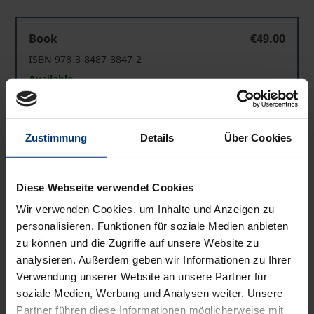
Krise der Zukunft I
Book
€49.00
ISBN 978-3-8487-3847-2
Available
Krise der Zukunft I
eBook
€0.00
Zustimmung
Details
Über Cookies
ISBN 978-3-8452-8170-4
Available
Diese Webseite verwendet Cookies
Wir verwenden Cookies, um Inhalte und Anzeigen zu
Prices include VAT. Depending on the delivery address, VAT
personalisieren, Funktionen für soziale Medien anbieten
may vary at checkout.
zu können und die Zugriffe auf unsere Website zu
analysieren. Außerdem geben wir Informationen zu Ihrer
Add to Cart
Verwendung unserer Website an unsere Partner für
soziale Medien, Werbung und Analysen weiter. Unsere
Add to Wish List
Partner führen diese Informationen möglicherweise mit
Delivery cost notice