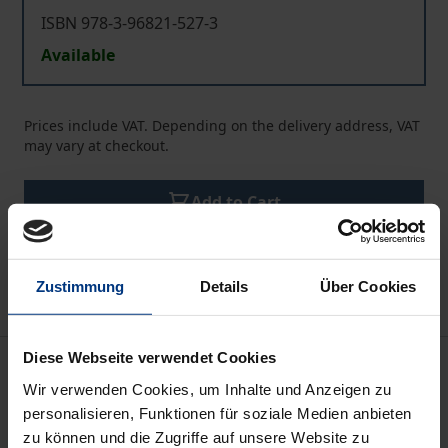
ISBN 978-3-96821-527-3
Available
Prices include VAT. Depending on the delivery address, VAT
may vary at checkout.
Add to Cart
Add to Wish List
Delivery cost notice
Zustimmung
Details
Über Cookies
Diese Webseite verwendet Cookies
Description
Wir verwenden Cookies, um Inhalte und Anzeigen zu
personalisieren, Funktionen für soziale Medien anbieten
Die westdeutschen Universitäten haben in der
zu können und die Zugriffe auf unsere Website zu