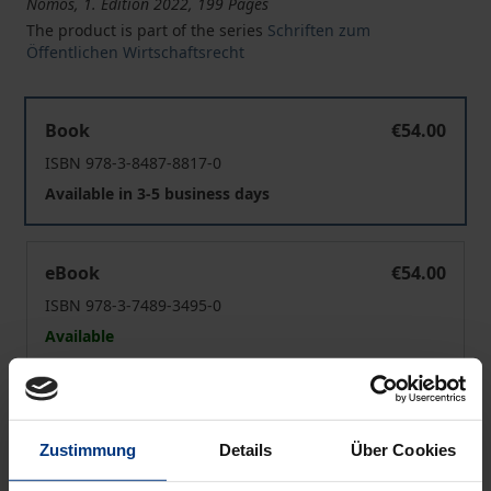
Nomos, 1. Edition 2022, 199 Pages
The product is part of the series
Schriften zum
Öffentlichen Wirtschaftsrecht
Künstliche Intelligenz und Öffentliches Wirtschaftsrecht
Book
€54.00
ISBN 978-3-8487-8817-0
Available in 3-5 business days
Künstliche Intelligenz und Öffentliches Wirtschaftsrecht
eBook
€54.00
ISBN 978-3-7489-3495-0
Available
Prices include VAT. Depending on the delivery address, VAT
may vary at checkout.
Zustimmung
Details
Über Cookies