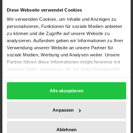
Add to Cart
Diese Webseite verwendet Cookies
Add to Wish List
Delivery cost notice
Wir verwenden Cookies, um Inhalte und Anzeigen zu
personalisieren, Funktionen für soziale Medien anbieten
zu können und die Zugriffe auf unsere Website zu
analysieren. Außerdem geben wir Informationen zu Ihrer
Verwendung unserer Website an unsere Partner für
Description
soziale Medien, Werbung und Analysen weiter. Unsere
Partner führen diese Informationen möglicherweise mit
The increasing use of artificial intelligence (AI for
weiteren Daten zusammen, die Sie ihnen bereitgestellt
short) is bringing about revolutionary changes –
haben oder die sie im Rahmen Ihrer Nutzung der Dienste
including in public commercial law. In this
gesammelt haben.
Alle akzeptieren
conference volume, many possible applications of
artificial intelligence and the associated legal issues
are addressed from Taiwanese, Austrian and
Anpassen
German perspectives. The reference areas cover
diverse topics: the responsibility for AI use in public
Ablehnen