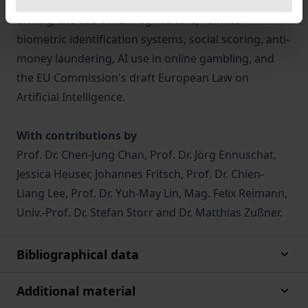
administration, real laboratories, autonomous
driving, the use of AI in agriculture, remote
biometric identification systems, social scoring, anti-
money laundering, AI use in online gambling, and
the EU Commission's draft European Law on
Artificial Intelligence.
With contributions by
Prof. Dr. Chen-Jung Chan, Prof. Dr. Jörg Ennuschat,
Jessica Heuser, Johannes Fritsch, Prof. Dr. Chien-
Liang Lee, Prof. Dr. Yuh-May Lin, Mag. Felix Reimann,
Univ.-Prof. Dr. Stefan Storr and Dr. Matthias Zußner.
Bibliographical data
Additional material