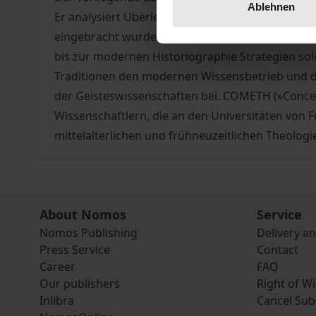
Ablehnen
Er analysiert Überlegungen zu Sprache und Metho
eingebracht wurden, um ›mittelalterliches Denk
bis zur modernen Historiographie Strategien solch
Traditionen den modernen Wissensbetrieb und da
der Geisteswissenschaften bei. COMETH (»Concep
Wissenschaftlern, die an den Universitäten von F
mittelalterlichen und frühneuzeitlichen Theologi
About Nomos
Service
Nomos Publishing
Delivery a
Press Service
Contact
Career
FAQ
Our publishers
Right of W
Inlibra
Cancel Sub