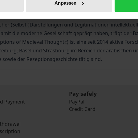
Anpassen
de, die als Spezifika bereits von mittelalterlichen Denker
en‹ von anderen Denkweisen abzugrenzen. Die 14 Beiträge 
er (Selbst-)Darstellungen und Legitimationen intellektuelle
mit die moderne Gesellschaft geprägt haben, trägt der Ba
tions of Medieval Thought«) ist eine seit 2014 aktive Fo
reiburg, Basel und Strasbourg im Bereich der arabischen un
e sowie der Rezeptionsgeschichte tätig sind.
Pay safely
nd Payment
PayPal
Credit Card
ithdrawal
scription