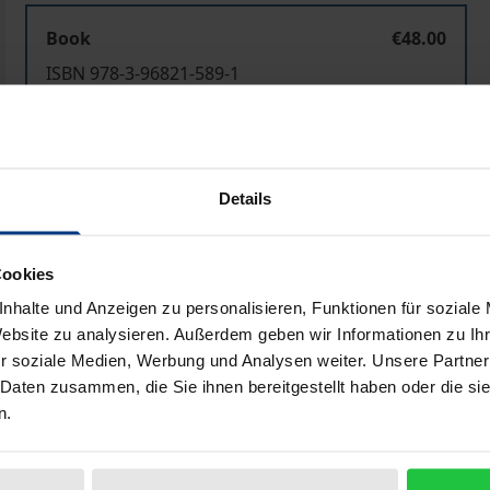
Book
€48.00
ISBN 978-3-96821-589-1
Available
Prices include VAT. Depending on the delivery address, VAT may
Details
Add to Cart
Add to Wish List
Cookies
Delivery cost notice
nhalte und Anzeigen zu personalisieren, Funktionen für soziale
Website zu analysieren. Außerdem geben wir Informationen zu I
r soziale Medien, Werbung und Analysen weiter. Unsere Partner
 Daten zusammen, die Sie ihnen bereitgestellt haben oder die s
Bibliographical data
n.
ittelalterlichen Denkens aus einer methodologischen, hist