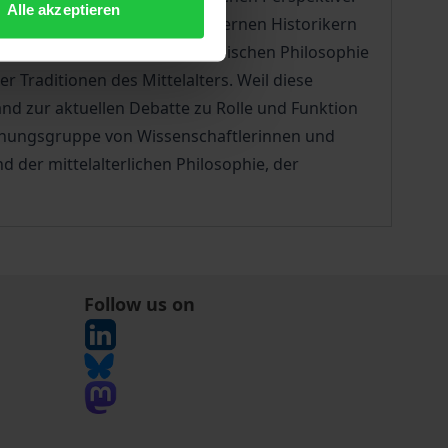
Alle akzeptieren
n selbst, aber ebenso von modernen Historikern
erkunden von der frühen arabischen Philosophie
r Traditionen des Mittelalters. Weil diese
nd zur aktuellen Debatte zu Rolle und Funktion
rschungsgruppe von Wissenschaftlerinnen und
d der mittelalterlichen Philosophie, der
Follow us on