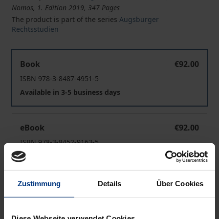
Nomos, 1. Edition 2019, 347 Pages
The product is part of the series
Augsburger
Rechtsstudien
Legality and Limitation of Powers
Book
€92.00
ISBN 978-3-8487-4951-5
Available in 3-5 business days
Legality and Limitation of Powers
eBook
€92.00
ISBN 978-3-8452-9163-5
Available
Zustimmung
Details
Über Cookies
Prices include VAT. Depending on the delivery address, VAT
may vary at checkout.
Diese Webseite verwendet Cookies