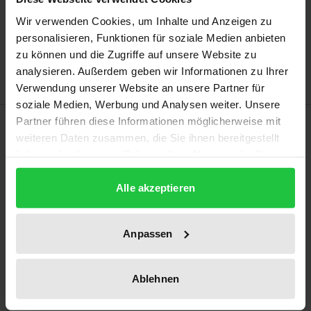
Add to Cart
Wir verwenden Cookies, um Inhalte und Anzeigen zu
Add to Wish List
personalisieren, Funktionen für soziale Medien anbieten
Delivery cost notice
zu können und die Zugriffe auf unsere Website zu
analysieren. Außerdem geben wir Informationen zu Ihrer
Verwendung unserer Website an unsere Partner für
soziale Medien, Werbung und Analysen weiter. Unsere
Description
Partner führen diese Informationen möglicherweise mit
weiteren Daten zusammen, die Sie ihnen bereitgestellt
haben oder die sie im Rahmen Ihrer Nutzung der Dienste
This book, containing legal research on the impacts
gesammelt haben.
of legality and the limitation of powers in different
Alle akzeptieren
branches of the law from a South African and
German perspective, is the culmination of
Anpassen
collaboration between the University of Augsburg
and the University of Johannesburg over the past
Ablehnen
decade.
Topics of high current interest are introduced by