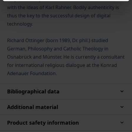
with the ideas of Karl Rahner. Bodily authenticity is
thus the key to the successful design of digital
technology.
Richard Ottinger (born 1989, Dr. phil.) studied
German, Philosophy and Catholic Theology in
Osnabrück and Münster. He is currently a consultant
for international religious dialogue at the Konrad
Adenauer Foundation.
Bibliographical data
Additional material
Product safety information