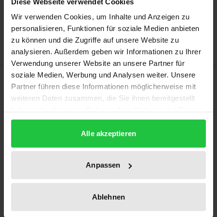
Add to Cart
Diese Webseite verwendet Cookies
Add to Wish List
Wir verwenden Cookies, um Inhalte und Anzeigen zu
Delivery cost notice
personalisieren, Funktionen für soziale Medien anbieten
zu können und die Zugriffe auf unsere Website zu
analysieren. Außerdem geben wir Informationen zu Ihrer
Verwendung unserer Website an unsere Partner für
soziale Medien, Werbung und Analysen weiter. Unsere
Description
Partner führen diese Informationen möglicherweise mit
weiteren Daten zusammen, die Sie ihnen bereitgestellt
With increased digital communication, the question
haben oder die sie im Rahmen Ihrer Nutzung der Dienste
arises as to what the primary reality of human
gesammelt haben.
existence is. With the help of the ‘aura’ concept
Alle akzeptieren
according to Walther Benjamin, authenticity in the
sense of comprehensive realness can be
Anpassen
determined. With recourse to the phenomenological
investigations by Maurice Merleau-Ponty and
Ablehnen
Hermann Schmitz, this study interprets the
corporeal body within a Christian framework in line