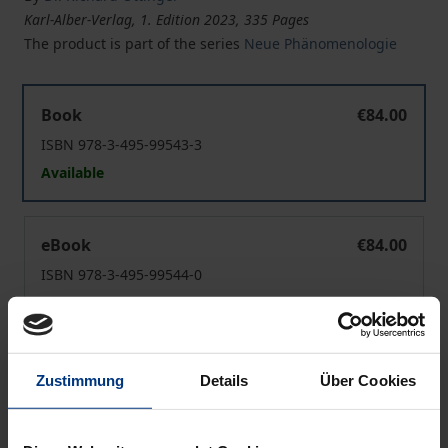
Karl-Alber-Verlag, 1. Edition 2023, 335 Pages
The product is part of the series
Neue Phänomenologie
Leibliche Authentizität und digitale Mediatisierung
Book
€84.00
ISBN 978-3-495-99543-3
Available
Leibliche Authentizität und digitale Mediatisierung
eBook
€84.00
ISBN 978-3-495-99544-0
Available
Prices include VAT. Depending on the delivery address, VAT
Zustimmung
Details
Über Cookies
may vary at checkout.