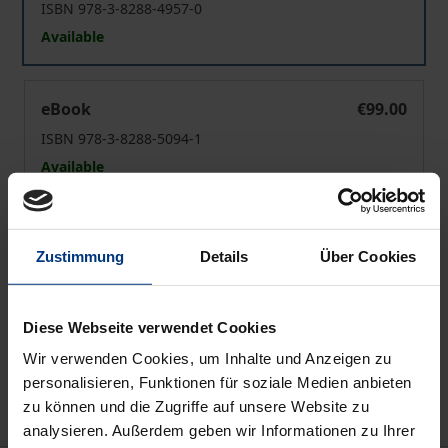
ISBN 978-3-8288-4957-0
Available
Lexikon der antiken Literatur
eBook
€99.00
ISBN 978-3-8288-5094-1
Available
Prices include VAT. Depending on the delivery address, VAT
may vary at checkout.
Zustimmung
Details
Über Cookies
Add to Cart
Diese Webseite verwendet Cookies
Add to Wish List
Wir verwenden Cookies, um Inhalte und Anzeigen zu
Delivery cost notice
personalisieren, Funktionen für soziale Medien anbieten
zu können und die Zugriffe auf unsere Website zu
analysieren. Außerdem geben wir Informationen zu Ihrer