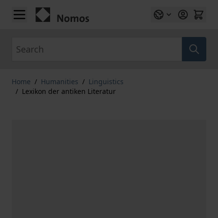
Skip to Content
Search
Home
/
Humanities
/
Linguistics
/
Lexikon der antiken Literatur