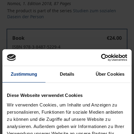
Nomos, 1. Edition 2018, 87 Pages
The product is part of the series
Studien zum sozialen
Dasein der Person
Lokale generische Strukturen der Sozialraumbildung
Book
€24.00
ISBN 978-3-8487-5229-4
Available in 3-5 business days
Lokale generische Strukturen der Sozialraumbildung
Zustimmung
Details
Über Cookies
eBook
€24.00
ISBN 978-3-8452-9409-4
Available
Diese Webseite verwendet Cookies
Wir verwenden Cookies, um Inhalte und Anzeigen zu
personalisieren, Funktionen für soziale Medien anbieten
Prices include VAT. Depending on the delivery address, VAT
zu können und die Zugriffe auf unsere Website zu
may vary at checkout.
analysieren. Außerdem geben wir Informationen zu Ihrer
Verwendung unserer Website an unsere Partner für